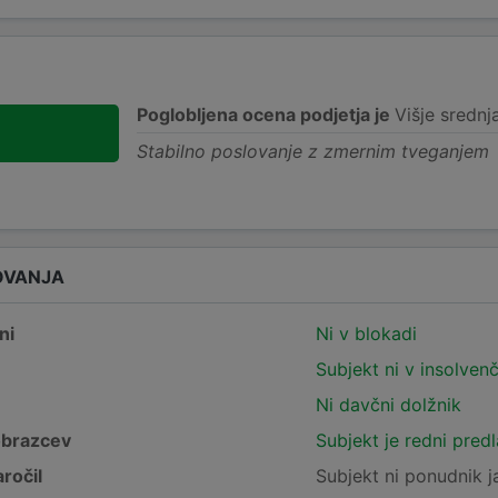
Poglobljena ocena podjetja je
Višje srednj
Stabilno poslovanje z zmernim tveganjem
OVANJA
ni
Ni v blokadi
Subjekt ni v insolven
Ni davčni dolžnik
obrazcev
Subjekt je redni pred
ročil
Subjekt ni ponudnik j