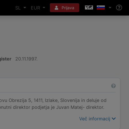
SL
EUR
Prijava
ister
20.11.1997.
 Obrezija 5, 1411, Izlake, Slovenija in deluje od
enutni direktor podjetja je Juvan Matej- direktor.
Več informacij