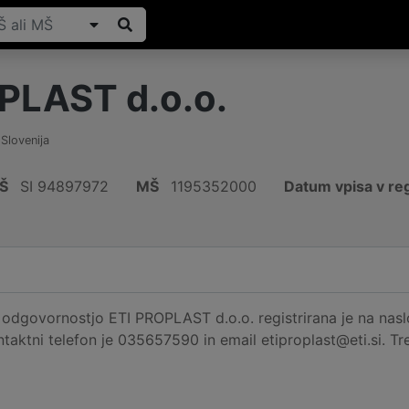
PLAST d.o.o.
,
Slovenija
Š
SI 94897972
MŠ
1195352000
Datum vpisa v reg
dgovornostjo ETI PROPLAST d.o.o. registrirana je na naslovu
ontaktni telefon je 035657590 in email etiproplast@eti.si. Tr