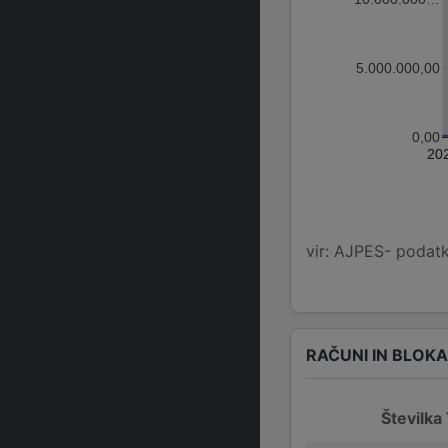
5.000.000,00
0,00
20
vir: AJPES- podatko
RAČUNI IN BLOK
Številka