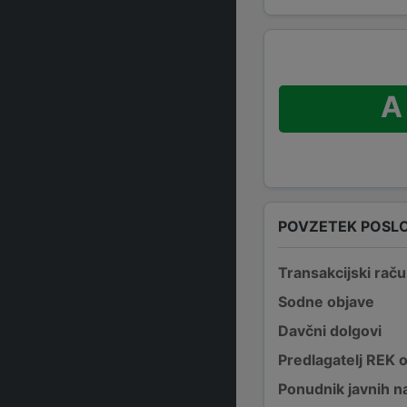
A
POVZETEK POSL
Transakcijski raču
Sodne objave
Davčni dolgovi
Predlagatelj REK 
Ponudnik javnih na