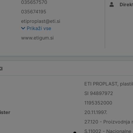
035657570
Direk
035674195
etiproplast@eti.si
Prikaži vse
www.etigum.si
I
ETI PROPLAST, plastik
SI 94897972
1195352000
ister
20.11.1997.
27.120 - Proizvodnja n
S.11002 - Nacionalne