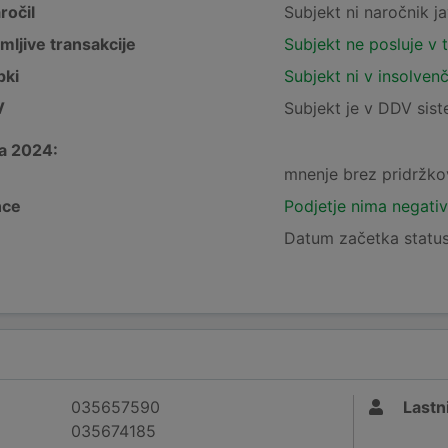
ročil
Subjekt ni naročnik ja
mljive transakcije
Subjekt ne posluje v 
pki
Subjekt ni v insolven
V
Subjekt je v DDV sis
a 2024:
mnenje brez pridržko
nce
Podjetje nima negativ
Datum začetka status
035657590
Lastni
035674185