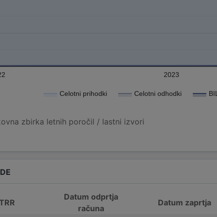
22
2023
Celotni prihodki
Celotni odhodki
BI
vna zbirka letnih poročil / lastni izvori
ADE
Datum odprtja
 TRR
Datum zaprtja
računa