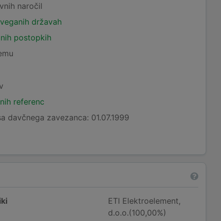
vnih naročil
tveganih državah
čnih postopkih
temu
v
nih referenc
a davčnega zavezanca: 01.07.1999
ki
ETI Elektroelement,
d.o.o.(100,00%)