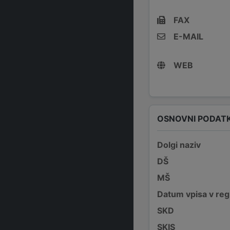
FAX
E-MAIL
WEB
OSNOVNI PODATK
Dolgi naziv
DŠ
MŠ
Datum vpisa v reg
SKD
SKIS