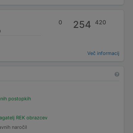
0
254
420
a
Več informacij
čnih postopkih
lagatelj REK obrazcev
avnih naročil