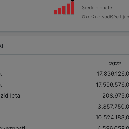
Srednje enote
Okrožno sodišče Ljub
KI
2022
ki
17.836.126,
ki
17.596.576,
izid leta
208.975,
3.857.750,
10.524.188,
bveznosti
4.596.059,