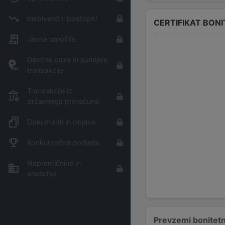
Insolvenčni postopki
CERTIFIKAT BON
Javna naročila
Davčne oaze in sumljive
transakcije
Transakcije iz
državnega proračuna
Dokumenti in objave
Konkurenčna podjetja
Nepremičnine in
sredstva
Prevzemi bonitetn