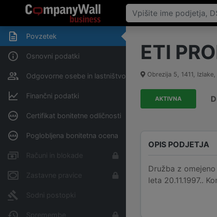
Povzetek
ETI PRO
Osnovni podatki
Obrezija 5
,
1411
,
Izlake
Odgovorne osebe in lastništvo
Finančni podatki
D
AKTIVNA
Certifikat bonitetne odličnosti
Poglobljena bonitetna ocena
OPIS PODJETJA
Računi in blokade
Družba z omejeno o
Zastavne pravice
leta 20.11.1997.. K
Sodni postopki
Spremembe