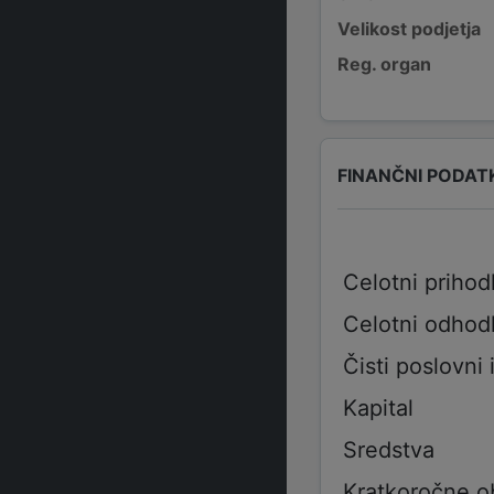
Velikost podjetja
Reg. organ
FINANČNI PODAT
Celotni prihod
Celotni odhod
Čisti poslovni 
Kapital
Sredstva
Kratkoročne o