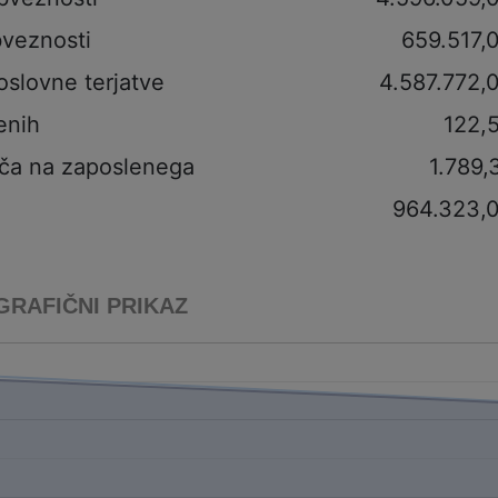
veznosti
659.517,
oslovne terjatve
4.587.772,
enih
122,
ča na zaposlenega
1.789,
964.323,
GRAFIČNI PRIKAZ