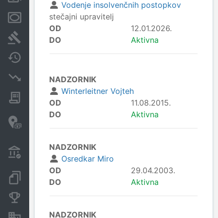
Vodenje insolvenčnih postopkov
stečajni upravitelj
Zastavne pravice
OD
12.01.2026.
Sodni postopki
DO
Aktivna
Spremembe
Insolvenčni postopki
NADZORNIK
Winterleitner Vojteh
Javna naročila
OD
11.08.2015.
DO
Aktivna
Davčne oaze in sumljive
transakcije
NADZORNIK
Transakcije iz državnega
proračuna
Osredkar Miro
OD
29.04.2003.
Dokumenti in objave
DO
Aktivna
Konkurenčna podjetja
NADZORNIK
Nepremičnine in sredstva