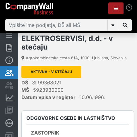
ELEKTROSERVISI, d.d. - v
stečaju
Povzetek
Agrokombinatska cesta 61A
,
1000
,
Ljubljana
,
Slovenija
Osnovni podatki
AKTIVNA - V STEČAJU
Odgovorne osebe in lastništvo
DŠ
SI 99368021
Delniška knjiga
MŠ
5923930000
Datum vpisa v register
10.06.1996.
Finančni podatki
Konsolidirani podatki
ODGOVORNE OSEBE IN LASTNIŠTVO
Poglobljena bonitetna ocena
ZASTOPNIK
Računi in blokade