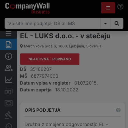
EL - LUKS d.o.o. - v stečaju
Povzetek
Merčnikova ulica 6
,
1000
,
Ljubljana
,
Slovenija
Osnovni podatki
NEAKTIVNA - IZBRISANO
Odgovorne osebe in lastništvo
DŠ
35166207
MŠ
6877974000
Finančni podatki
Datum vpisa v register
01.07.2015.
Datum zaprtja
18.10.2022.
Računi in blokade
Zastavne pravice
OPIS PODJETJA
Sodni postopki
Družba z omejeno odgovornostjo EL -
Spremembe