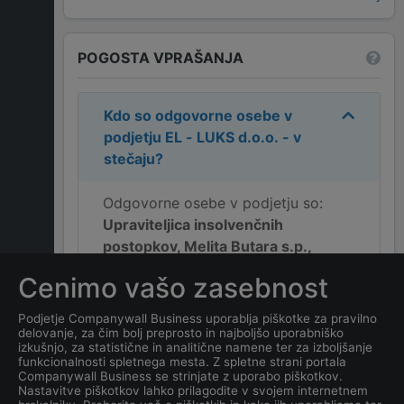
POGOSTA VPRAŠANJA
Kdo so odgovorne osebe v
podjetju
EL - LUKS d.o.o. - v
stečaju
?
Odgovorne osebe v podjetju so:
Upraviteljica insolvenčnih
postopkov, Melita Butara s.p.,
stečajni upravitelj
.
Cenimo vašo zasebnost
Kakšen je naslov podjetja
EL
Podjetje Companywall Business uporablja piškotke za pravilno
delovanje, za čim bolj preprosto in najboljšo uporabniško
- LUKS d.o.o. - v stečaju
?
izkušnjo, za statistične in analitične namene ter za izboljšanje
funkcionalnosti spletnega mesta. Z spletne strani portala
Companywall Business se strinjate z uporabo piškotkov.
Kateri je datum ustanovitve
Nastavitve piškotkov lahko prilagodite v svojem internetnem
podjetja
EL - LUKS d.o.o. - v