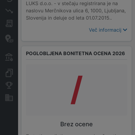
LUKS d.o.o. - v stečaju registrirana je na
naslovu Merčnikova ulica 6, 1000, Ljubljana,
Insolvenčni postopki
Slovenija in deluje od leta 01.07.2015..
Javna naročila
Več informacij
Davčne oaze in sumljive
transakcije
POGLOBLJENA BONITETNA OCENA 2026
Transakcije iz državnega
proračuna
/
Dokumenti in objave
Konkurenčna podjetja
Nepremičnine in sredstva
Brez ocene