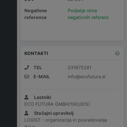
Negativne
Podjetje nima
reference
negativnih referenc
KONTAKTI
TEL
031675281
E-MAIL
info@ecofutura.si
Lastniki
ECO FUTURA GMBH(100,00%)
Stečajni upravitelj
LOGIST - organizacija in posredovanje
d.o.o.