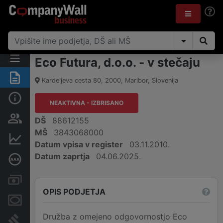
Eco Futura, d.o.o. - v stečaju
Povzetek
Kardeljeva cesta 80
,
2000
,
Maribor
,
Slovenija
Osnovni podatki
NEAKTIVNA - IZBRISANO
Odgovorne osebe in lastništvo
DŠ
88612155
MŠ
3843068000
Finančni podatki
Datum vpisa v register
03.11.2010.
Datum zaprtja
04.06.2025.
Poglobljena bonitetna ocena
Računi in blokade
OPIS PODJETJA
Zastavne pravice
Družba z omejeno odgovornostjo Eco
Sodni postopki