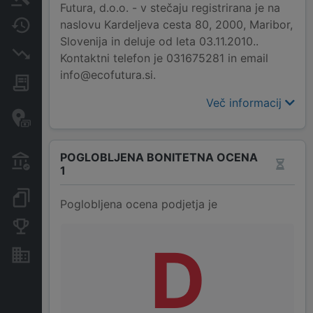
Futura, d.o.o. - v stečaju registrirana je na
naslovu Kardeljeva cesta 80, 2000, Maribor,
Spremembe
Slovenija in deluje od leta 03.11.2010..
Insolvenčni postopki
Kontaktni telefon je 031675281 in email
info@ecofutura.si.
Javna naročila
Več informacij
Davčne oaze in sumljive
transakcije
Transakcije iz državnega
POGLOBLJENA BONITETNA OCENA
proračuna
1
Dokumenti in objave
Poglobljena ocena podjetja je
Konkurenčna podjetja
D
Nepremičnine in sredstva