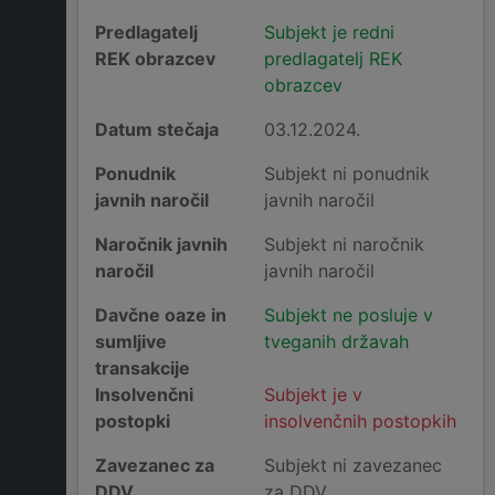
Predlagatelj
Subjekt je redni
REK obrazcev
predlagatelj REK
obrazcev
Datum stečaja
03.12.2024.
Ponudnik
Subjekt ni ponudnik
javnih naročil
javnih naročil
Naročnik javnih
Subjekt ni naročnik
naročil
javnih naročil
Davčne oaze in
Subjekt ne posluje v
sumljive
tveganih državah
transakcije
Insolvenčni
Subjekt je v
postopki
insolvenčnih postopkih
Zavezanec za
Subjekt ni zavezanec
DDV
za DDV