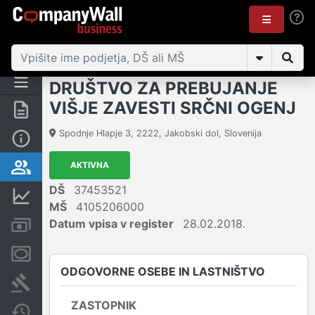
DRUŠTVO ZA PREBUJANJE
VIŠJE ZAVESTI SRČNI OGENJ
Povzetek
Spodnje Hlapje 3
,
2222
,
Jakobski dol
,
Slovenija
Osnovni podatki
AKTIVNA
Odgovorne osebe in lastništvo
DŠ
37453521
Finančni podatki
MŠ
4105206000
Datum vpisa v register
28.02.2018.
Računi in blokade
Zastavne pravice
ODGOVORNE OSEBE IN LASTNIŠTVO
Sodni postopki
ZASTOPNIK
Spremembe