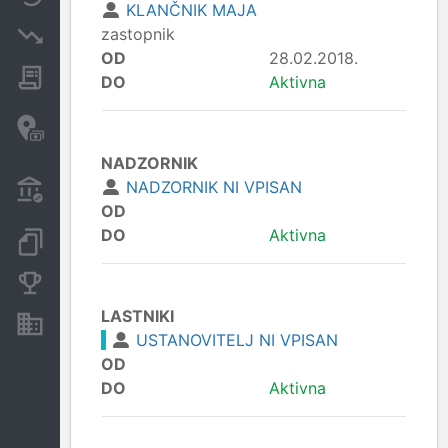
KLANČNIK MAJA
zastopnik
Insolvenčni postopki
OD
28.02.2018.
Javna naročila
DO
Aktivna
Davčne oaze in sumljive
transakcije
NADZORNIK
Transakcije iz državnega
NADZORNIK NI VPISAN
proračuna
OD
DO
Aktivna
Dokumenti in objave
Konkurenčna podjetja
LASTNIKI
Nepremičnine in sredstva
USTANOVITELJ NI VPISAN
OD
DO
Aktivna