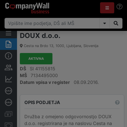
DOUX d.o.o.
Povzetek
Cesta na Brdo 13
,
1000
,
Ljubljana
,
Slovenija
Osnovni podatki
AKTIVNA
Odgovorne osebe in lastništvo
DŠ
SI 41155815
MŠ
7134495000
Finančni podatki
Datum vpisa v register
08.09.2016.
Certifikat bonitetne odličnosti
OPIS PODJETJA
Poglobljena bonitetna ocena
Računi in blokade
Družba z omejeno odgovornostjo DOUX
d.o.o. registrirana je na naslovu Cesta na
Zastavne pravice