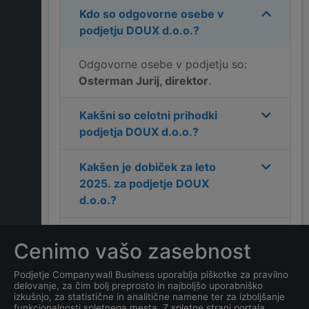
Kdo so odgovorne osebe v
podjetju
DOUX d.o.o.
?
Odgovorne osebe v podjetju so:
Osterman Jurij, direktor
.
Kakšni so celotni prihodki
podjetja
DOUX d.o.o.
?
Kakšen je dobiček za leto
2025
. za podjetje
DOUX
d.o.o.
?
Kakšen je naslov podjetja
Cenimo vašo zasebnost
DOUX d.o.o.
?
Podjetje Companywall Business uporablja piškotke za pravilno
delovanje, za čim bolj preprosto in najboljšo uporabniško
Kakšen je kontakt podjetja
izkušnjo, za statistične in analitične namene ter za izboljšanje
DOUX d.o.o.
?
funkcionalnosti spletnega mesta. Z spletne strani portala