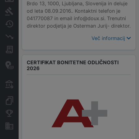
Brdo 13, 1000, Ljubljana, Slovenija in deluje
od leta 08.09.2016.. Kontaktni telefon je
Sodni postopki
041770087 in email info@doux.si. Trenutni
Spremembe
direktor podjetja je Osterman Jurij- direktor.
Insolvenčni postopki
Več informacij
Javna naročila
Davčne oaze in sumljive
CERTIFIKAT BONITETNE ODLIČNOSTI
2026
transakcije
Transakcije iz državnega
proračuna
Dokumenti in objave
Konkurenčna podjetja
Nepremičnine in sredstva