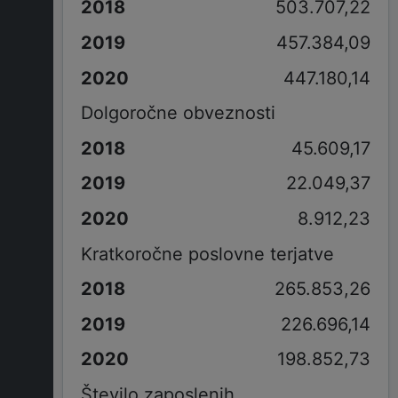
503.707,22
457.384,09
447.180,14
Dolgoročne obveznosti
45.609,17
22.049,37
8.912,23
Kratkoročne poslovne terjatve
265.853,26
226.696,14
198.852,73
Število zaposlenih