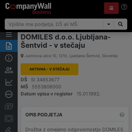
DOMILES d.o.o. Ljubljana-
Šentvid - v stečaju
Povzetek
Justinova ulica 10
,
1210
,
Ljubljana-Šentvid
,
Slovenija
Osnovni podatki
AKTIVNA - V STEČAJU
Odgovorne osebe in lastništvo
DŠ
SI 34853677
Finančni podatki
MŠ
5553806000
Datum vpisa v register
15.01.1992.
Poglobljena bonitetna ocena
Računi in blokade
OPIS PODJETJA
Zastavne pravice
Družba z omejeno odgovornostjo DOMILES
Sodni postopki