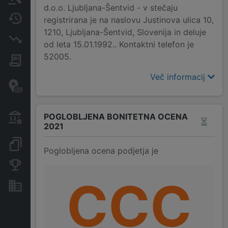
d.o.o. Ljubljana-Šentvid - v stečaju
Spremembe
registrirana je na naslovu Justinova ulica 10,
1210, Ljubljana-Šentvid, Slovenija in deluje
Insolvenčni postopki
od leta 15.01.1992.. Kontaktni telefon je
52005.
Javna naročila
Več informacij
Davčne oaze in sumljive
transakcije
Transakcije iz državnega
POGLOBLJENA BONITETNA OCENA
proračuna
2021
Dokumenti in objave
Poglobljena ocena podjetja je
Konkurenčna podjetja
CCC
Nepremičnine in sredstva