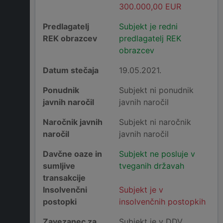
300.000,00 EUR
Predlagatelj
Subjekt je redni
REK obrazcev
predlagatelj REK
obrazcev
Datum stečaja
19.05.2021.
Ponudnik
Subjekt ni ponudnik
javnih naročil
javnih naročil
Naročnik javnih
Subjekt ni naročnik
naročil
javnih naročil
Davčne oaze in
Subjekt ne posluje v
sumljive
tveganih državah
transakcije
Insolvenčni
Subjekt je v
postopki
insolvenčnih postopkih
Zavezanec za
Subjekt je v DDV