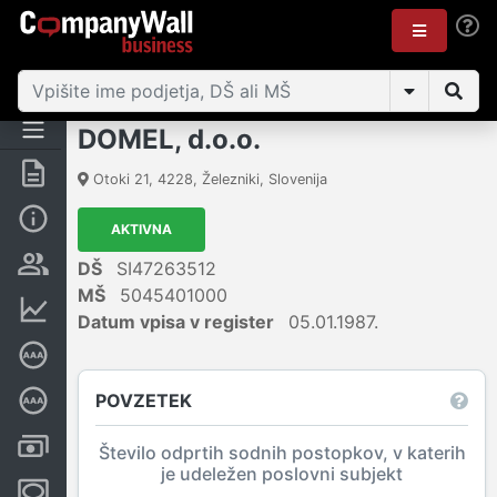
DOMEL, d.o.o.
Povzetek
Otoki 21
,
4228
,
Železniki
,
Slovenija
Osnovni podatki
AKTIVNA
Odgovorne osebe in lastništvo
DŠ
SI47263512
MŠ
5045401000
Finančni podatki
Datum vpisa v register
05.01.1987.
Certifikat bonitetne odličnosti
POVZETEK
Poglobljena bonitetna ocena
Računi in blokade
Število odprtih sodnih postopkov, v katerih
je udeležen poslovni subjekt
Zastavne pravice