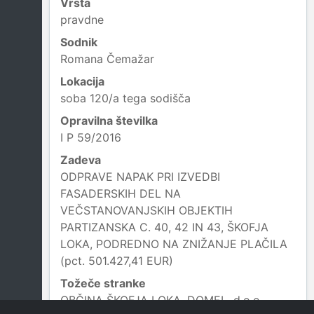
Vrsta
pravdne
Sodnik
Romana Čemažar
Lokacija
soba 120/a tega sodišča
Opravilna številka
I P 59/2016
Zadeva
ODPRAVE NAPAK PRI IZVEDBI
FASADERSKIH DEL NA
VEČSTANOVANJSKIH OBJEKTIH
PARTIZANSKA C. 40, 42 IN 43, ŠKOFJA
LOKA, PODREDNO NA ZNIŽANJE PLAČILA
(pct. 501.427,41 EUR)
Tožeče stranke
OBČINA ŠKOFJA LOKA, DOMEL, d.o.o.,