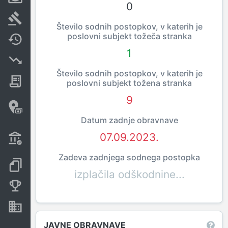
0
Sodni postopki
Število sodnih postopkov, v katerih je
poslovni subjekt tožeča stranka
Spremembe
1
Insolvenčni postopki
Število sodnih postopkov, v katerih je
Javna naročila
poslovni subjekt tožena stranka
9
Davčne oaze in sumljive
transakcije
Datum zadnje obravnave
Transakcije iz državnega
07.09.2023.
proračuna
Zadeva zadnjega sodnega postopka
Dokumenti in objave
izplačila odškodnine...
Konkurenčna podjetja
Nepremičnine in sredstva
JAVNE OBRAVNAVE