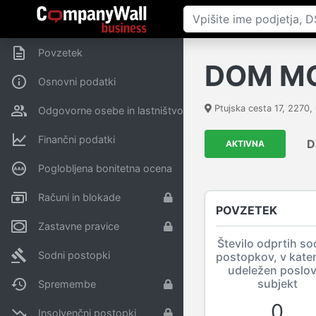
Povzetek
DOM MON
Osnovni podatki
Ptujska cesta 17
,
2270
,
Odgovorne osebe in lastništvo
Finančni podatki
D
AKTIVNA
Poglobljena bonitetna ocena
Računi in blokade
POVZETEK
Zastavne pravice
Število odprtih so
Sodni postopki
postopkov, v kater
udeležen poslov
subjekt
Spremembe
0
Insolvenčni postopki