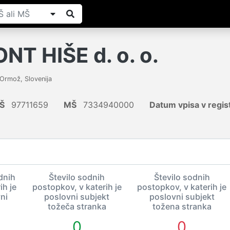
T HIŠE d. o. o.
Ormož
,
Slovenija
Š
97711659
MŠ
7334940000
Datum vpisa v regis
dnih
Število sodnih
Število sodnih
ih je
postopkov, v katerih je
postopkov, v katerih je
ni
poslovni subjekt
poslovni subjekt
tožeča stranka
tožena stranka
0
0