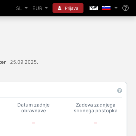
SL
EUR
Prijava
ter
25.09.2025.
Datum zadnje
Zadeva zadnjega
obravnave
sodnega postopka
-
-