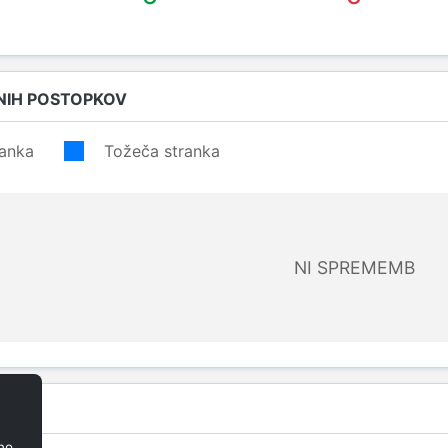
NIH POSTOPKOV
ranka
Tožeča stranka
NI SPREMEMB
VE
no