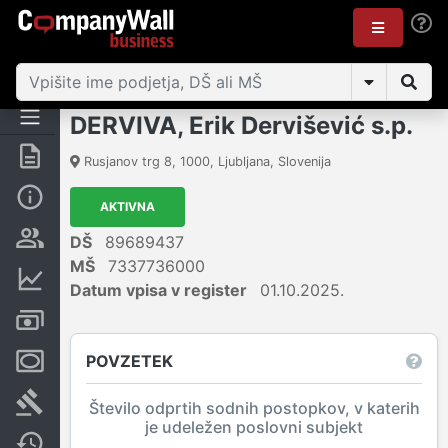
DERVIVA, Erik Dervišević s.p.
Povzetek
Rusjanov trg 8
,
1000
,
Ljubljana
,
Slovenija
Osnovni podatki
AKTIVNA
Odgovorne osebe in lastništvo
DŠ
89689437
MŠ
7337736000
Finančni podatki
Datum vpisa v register
01.10.2025.
Računi in blokade
POVZETEK
Zastavne pravice
Sodni postopki
Število odprtih sodnih postopkov, v katerih
je udeležen poslovni subjekt
Spremembe