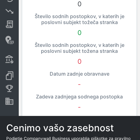
0
Insolvenčni postopki
Število sodnih postopkov, v katerih je
poslovni subjekt tožeča stranka
Javna naročila
0
Davčne oaze in sumljive
transakcije
Število sodnih postopkov, v katerih je
poslovni subjekt tožena stranka
Transakcije iz državnega
0
proračuna
Datum zadnje obravnave
Dokumenti in objave
-
Konkurenčna podjetja
Zadeva zadnjega sodnega postopka
Nepremičnine in sredstva
-
Cenimo vašo zasebnost
JAVNE OBRAVNAVE
Podjetje Companywall Business uporablja piškotke za pravilno