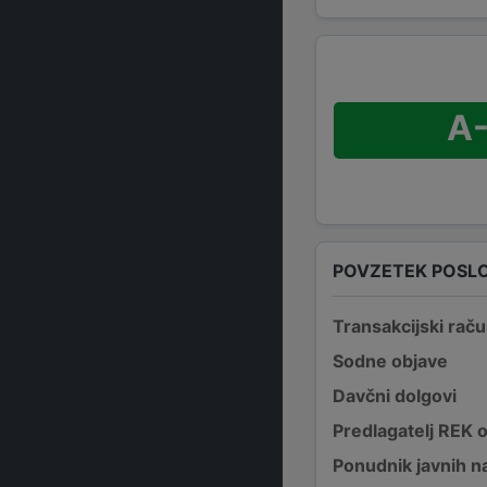
A
POVZETEK POSL
Transakcijski raču
Sodne objave
Davčni dolgovi
Predlagatelj REK 
Ponudnik javnih na