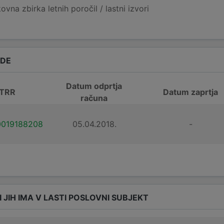
vna zbirka letnih poročil / lastni izvori
ADE
Datum odprtja
 TRR
Datum zaprtja
računa
0019188208
05.04.2018.
-
I JIH IMA V LASTI POSLOVNI SUBJEKT