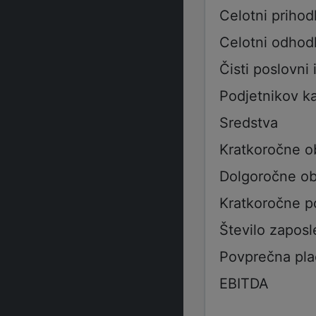
Celotni prihod
Celotni odhod
Čisti poslovni 
Podjetnikov ka
Sredstva
Kratkoročne o
Dolgoročne ob
Kratkoročne p
Število zaposl
Povprečna pla
EBITDA