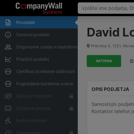
Povzetek
David Lo
Osnovni podatki
Prikrnica 4
,
1251
,
Mora
Odgovorne osebe in lastništvo
Finančni podatki
D
AKTIVNA
Certifikat bonitetne odličnosti
Poglobljena bonitetna ocena
OPIS PODJETJA
Računi in blokade
Samostojni podjetni
Zastavne pravice
Kontaktni telefon 
Sodni postopki
Spremembe