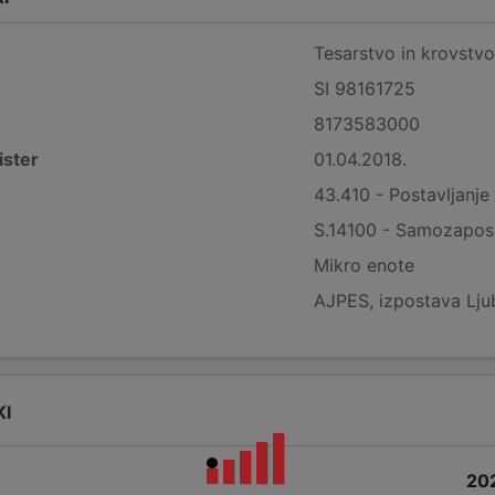
Tesarstvo in krovstvo
SI 98161725
8173583000
ister
01.04.2018.
43.410 - Postavljanje 
S.14100 - Samozaposl
Mikro enote
AJPES, izpostava Lju
KI
20