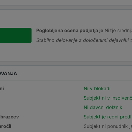
Poglobljena ocena podjetja je
Nižje srednj
-
Stabilno delovanje z določenimi dejavniki 
OVANJA
ni
Ni v blokadi
Subjekt ni v insolven
Ni davčni dolžnik
obrazcev
Subjekt je redni pred
ročil
Subjekt ni ponudnik j