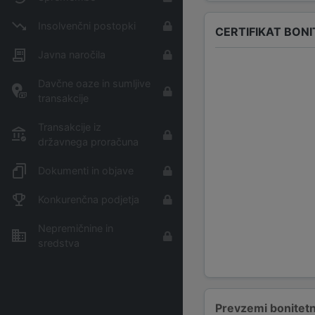
Insolvenčni postopki
CERTIFIKAT BON
Javna naročila
Davčne oaze in sumljive
transakcije
Transakcije iz
državnega proračuna
Dokumenti in objave
Konkurenčna podjetja
Nepremičnine in
sredstva
Prevzemi bonitetn