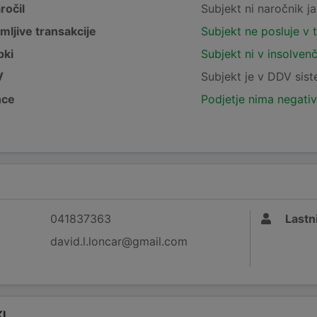
ročil
Subjekt ni naročnik ja
mljive transakcije
Subjekt ne posluje v 
pki
Subjekt ni v insolven
V
Subjekt je v DDV sis
nce
Podjetje nima negativ
041837363
Lastni
david.l.loncar@gmail.com
I