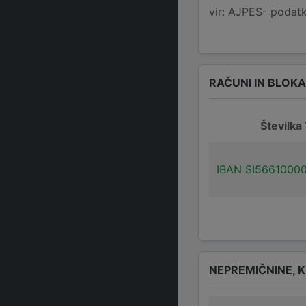
vir: AJPES- podatko
RAČUNI IN BLOK
Številka
IBAN SI5661000
NEPREMIČNINE, K