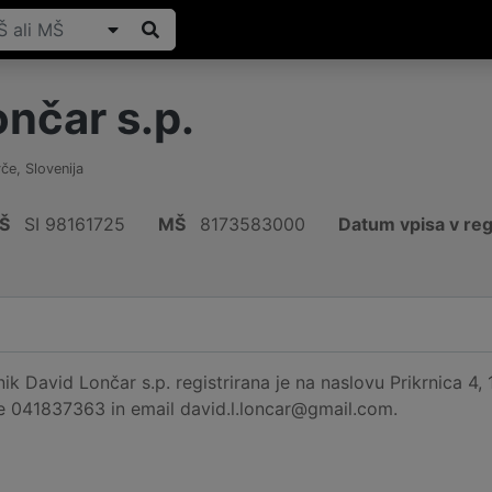
nčar s.p.
vče
,
Slovenija
Š
SI 98161725
MŠ
8173583000
Datum vpisa v reg
k David Lončar s.p. registrirana je na naslovu Prikrnica 4, 
je 041837363 in email david.l.loncar@gmail.com.