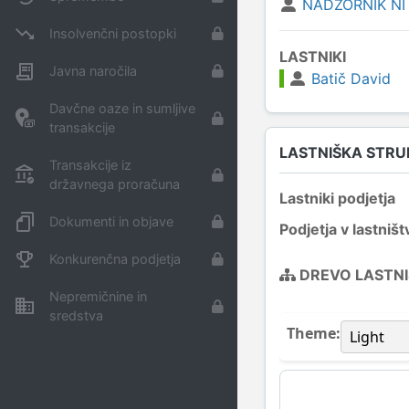
NADZORNIK NI
Insolvenčni postopki
LASTNIKI
Javna naročila
Batič David
Davčne oaze in sumljive
transakcije
LASTNIŠKA STR
Transakcije iz
državnega proračuna
Lastniki podjetja
Dokumenti in objave
Podjetja v lastništ
Konkurenčna podjetja
DREVO LASTN
Nepremičnine in
sredstva
Theme: