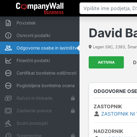
Povzetek
David Ba
Osnovni podatki
Legen 59C
,
2383
,
Šmar
Odgovorne osebe in lastništvo
Finančni podatki
D
AKTIVNA
Certifikat bonitetne odličnosti
Poglobljena bonitetna ocena
ODGOVORNE OSEB
Računi in blokade
ZASTOPNIK
Zastavne pravice
ZASTOPNIK NI
Sodni postopki
NADZORNIK
Spremembe