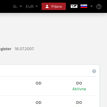
SL
EUR
Prijava
gister
18.07.2007.
OD
DO
Aktivna
OD
DO