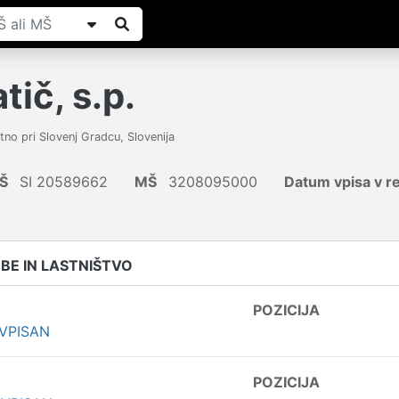
tič, s.p.
tno pri Slovenj Gradcu
,
Slovenija
Š
SI 20589662
MŠ
3208095000
Datum vpisa v re
E IN LASTNIŠTVO
POZICIJA
 VPISAN
POZICIJA