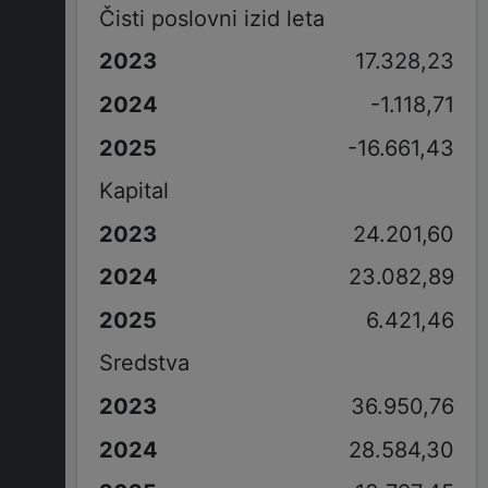
Čisti poslovni izid leta
17.328,23
-1.118,71
-16.661,43
Kapital
24.201,60
23.082,89
6.421,46
Sredstva
36.950,76
28.584,30