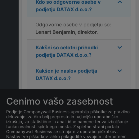
Kdo so odgovorne osebe v
podjetju
DATAX d.o.o.
?
Odgovorne osebe v podjetju so:
Lenart Benjamin, direktor
.
Kakšni so celotni prihodki
podjetja
DATAX d.o.o.
?
Kakšen je naslov podjetja
DATAX d.o.o.
?
Kakšen je kontakt podjetja
Cenimo vašo zasebnost
DATAX d.o.o.
?
Podjetje Companywall Business uporablja piškotke za pravilno
delovanje, za čim bolj preprosto in najboljšo uporabniško
Koliko zaposlenih ima
izkušnjo, za statistične in analitične namene ter za izboljšanje
podjetje
DATAX d.o.o.
?
funkcionalnosti spletnega mesta. Z spletne strani portala
Companywall Business se strinjate z uporabo piškotkov.
Nastavitve piškotkov lahko prilagodite v svojem internetnem