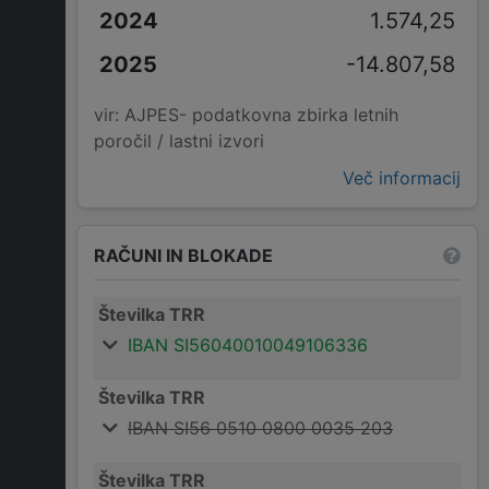
1.574,25
-14.807,58
vir: AJPES- podatkovna zbirka letnih
poročil / lastni izvori
Več informacij
RAČUNI IN BLOKADE
Številka TRR
IBAN SI56040010049106336
Številka TRR
IBAN SI56 0510 0800 0035 203
Številka TRR