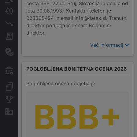
cesta 66B, 2250, Ptuj, Slovenija in deluje od
leta 30.08.1993.. Kontaktni telefon je
Spremembe
023205494 in email info@datax.si. Trenutni
Insolvenčni postopki
direktor podjetja je Lenart Benjamin-
direktor.
Javna naročila
Več informacij
Davčne oaze in sumljive
transakcije
Transakcije iz državnega
POGLOBLJENA BONITETNA OCENA 2026
proračuna
Poglobljena ocena podjetja je
Dokumenti in objave
Konkurenčna podjetja
BBB+
Nepremičnine in sredstva