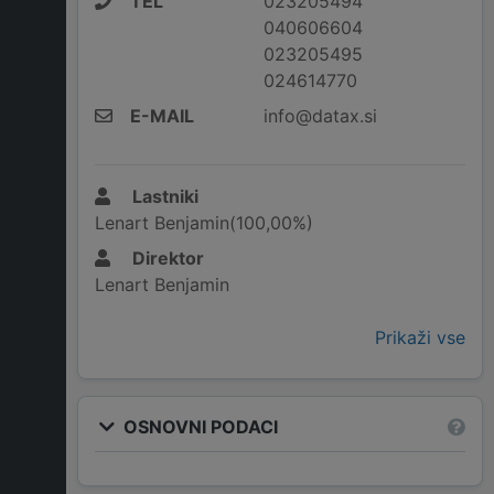
TEL
023205494
040606604
023205495
024614770
E-MAIL
info@datax.si
Lastniki
Lenart Benjamin(100,00%)
Direktor
Lenart Benjamin
Prikaži vse
OSNOVNI PODACI