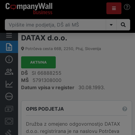
DATAX d.o.o.
Povzetek
Potrčeva cesta 66B
,
2250
,
Ptuj
,
Slovenija
Osnovni podatki
AKTIVNA
Odgovorne osebe in lastništvo
DŠ
SI 66888255
MŠ
5791308000
Finančni podatki
Datum vpisa v register
30.08.1993.
Poglobljena bonitetna ocena
OPIS PODJETJA
Računi in blokade
Zastavne pravice
Družba z omejeno odgovornostjo DATAX
d.o.o. registrirana je na naslovu Potrčeva
Sodni postopki