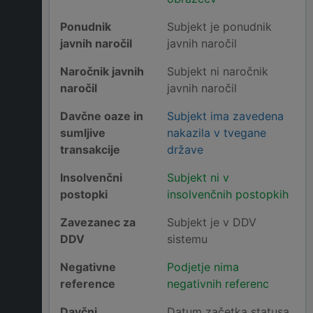
Ponudnik
Subjekt je ponudnik
javnih naročil
javnih naročil
Naročnik javnih
Subjekt ni naročnik
naročil
javnih naročil
Davčne oaze in
Subjekt ima zavedena
sumljive
nakazila v tvegane
transakcije
države
Insolvenčni
Subjekt ni v
postopki
insolvenčnih postopkih
Zavezanec za
Subjekt je v DDV
DDV
sistemu
Negativne
Podjetje nima
reference
negativnih referenc
Davčni
Datum začetka statusa