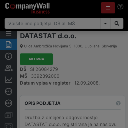
DATASTAT d.o.o.
Povzetek
Ulica Ambrožiča Novljana 5
,
1000
,
Ljubljana
,
Slovenija
Osnovni podatki
AKTIVNA
Odgovorne osebe in lastništvo
DŠ
SI 26084279
MŠ
3392392000
Finančni podatki
Datum vpisa v register
12.09.2008.
Certifikat bonitetne odličnosti
OPIS PODJETJA
Poglobljena bonitetna ocena
Računi in blokade
Družba z omejeno odgovornostjo
DATASTAT d.o.o. registrirana je na naslovu
Zastavne pravice