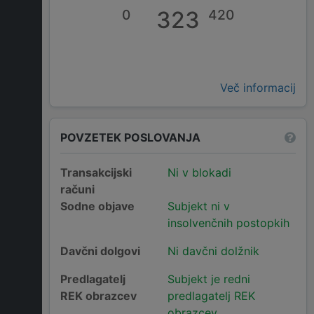
0
323
420
Več informacij
POVZETEK POSLOVANJA
Transakcijski
Ni v blokadi
računi
Sodne objave
Subjekt ni v
insolvenčnih postopkih
Davčni dolgovi
Ni davčni dolžnik
Predlagatelj
Subjekt je redni
REK obrazcev
predlagatelj REK
obrazcev