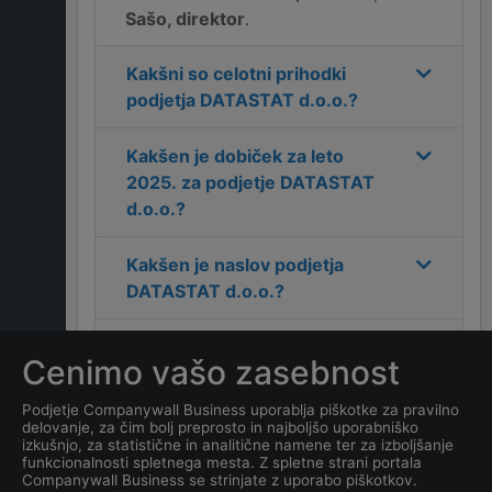
Sašo, direktor
.
Kakšni so celotni prihodki
podjetja
DATASTAT d.o.o.
?
Kakšen je dobiček za leto
2025
. za podjetje
DATASTAT
d.o.o.
?
Kakšen je naslov podjetja
DATASTAT d.o.o.
?
Kakšen je kontakt podjetja
Cenimo vašo zasebnost
DATASTAT d.o.o.
?
Podjetje Companywall Business uporablja piškotke za pravilno
delovanje, za čim bolj preprosto in najboljšo uporabniško
Koliko zaposlenih ima
izkušnjo, za statistične in analitične namene ter za izboljšanje
podjetje
DATASTAT d.o.o.
?
funkcionalnosti spletnega mesta. Z spletne strani portala
Companywall Business se strinjate z uporabo piškotkov.