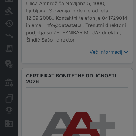
Ulica Ambrožiča Novljana 5, 1000,
Ljubljana, Slovenija in deluje od leta
Sodni postopki
12.09.2008.. Kontaktni telefon je 041729014
Spremembe
in email info@datastat.si. Trenutni direktorji
podjetja so ŽELEZNIKAR MITJA- direktor,
Insolvenčni postopki
Šindič Sašo- direktor
Javna naročila
Več informacij
Davčne oaze in sumljive
transakcije
CERTIFIKAT BONITETNE ODLIČNOSTI
Transakcije iz državnega
2026
proračuna
Dokumenti in objave
Konkurenčna podjetja
Nepremičnine in sredstva