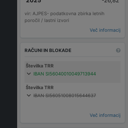
-26,82
vir: AJPES- podatkovna zbirka letnih
poročil / lastni izvori
Več informacij
RAČUNI IN BLOKADE
Številka TRR
IBAN SI56040010049713944
Številka TRR
IBAN SI56051008015644637
Več informacij