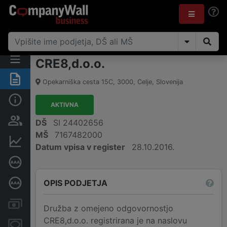
CRE8,d.o.o.
Povzetek
Opekarniška cesta 15C
,
3000
,
Celje
,
Slovenija
Osnovni podatki
AKTIVNA
Odgovorne osebe in lastništvo
DŠ
SI 24402656
MŠ
7167482000
Finančni podatki
Datum vpisa v register
28.10.2016.
Certifikat bonitetne odličnosti
OPIS PODJETJA
Poglobljena bonitetna ocena
Računi in blokade
Družba z omejeno odgovornostjo
CRE8,d.o.o. registrirana je na naslovu
Zastavne pravice