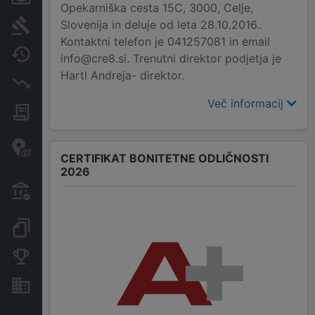
Opekarniška cesta 15C, 3000, Celje,
Slovenija in deluje od leta 28.10.2016..
Sodni postopki
Kontaktni telefon je 041257081 in email
Spremembe
info@cre8.si. Trenutni direktor podjetja je
Hartl Andreja- direktor.
Insolvenčni postopki
Več informacij
Javna naročila
Davčne oaze in sumljive
transakcije
CERTIFIKAT BONITETNE ODLIČNOSTI
2026
Transakcije iz državnega
proračuna
Dokumenti in objave
Konkurenčna podjetja
Nepremičnine in sredstva