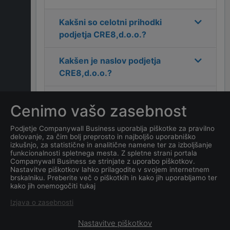
Kakšni so celotni prihodki
podjetja
CRE8,d.o.o.
?
Kakšen je naslov podjetja
CRE8,d.o.o.
?
Kakšen je kontakt podjetja
Cenimo vašo zasebnost
CRE8,d.o.o.
?
Podjetje Companywall Business uporablja piškotke za pravilno
delovanje, za čim bolj preprosto in najboljšo uporabniško
Koliko zaposlenih ima
izkušnjo, za statistične in analitične namene ter za izboljšanje
podjetje
CRE8,d.o.o.
?
funkcionalnosti spletnega mesta. Z spletne strani portala
Companywall Business se strinjate z uporabo piškotkov.
Nastavitve piškotkov lahko prilagodite v svojem internetnem
Kateri je datum ustanovitve
brskalniku. Preberite več o piškotkih in kako jih uporabljamo ter
kako jih onemogočiti tukaj
podjetja
CRE8,d.o.o.
?
Izjava o zasebnosti
Nastavitve piškotkov