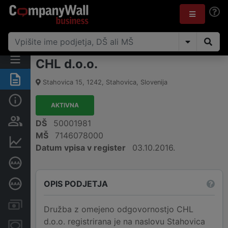
CHL d.o.o.
Povzetek
Stahovica 15
,
1242
,
Stahovica
,
Slovenija
Osnovni podatki
AKTIVNA
Odgovorne osebe in lastništvo
DŠ
50001981
MŠ
7146078000
Finančni podatki
Datum vpisa v register
03.10.2016.
Certifikat bonitetne odličnosti
OPIS PODJETJA
Poglobljena bonitetna ocena
Računi in blokade
Družba z omejeno odgovornostjo CHL
d.o.o. registrirana je na naslovu Stahovica
Zastavne pravice