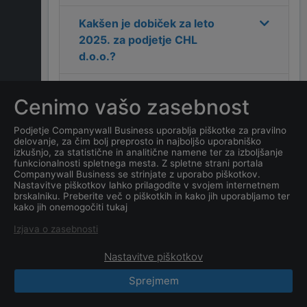
Kakšen je dobiček za leto
2025
. za podjetje
CHL
d.o.o.
?
Kakšen je naslov podjetja
Cenimo vašo zasebnost
CHL d.o.o.
?
Podjetje Companywall Business uporablja piškotke za pravilno
delovanje, za čim bolj preprosto in najboljšo uporabniško
Kakšen je kontakt podjetja
izkušnjo, za statistične in analitične namene ter za izboljšanje
CHL d.o.o.
?
funkcionalnosti spletnega mesta. Z spletne strani portala
Companywall Business se strinjate z uporabo piškotkov.
Nastavitve piškotkov lahko prilagodite v svojem internetnem
Kateri je datum ustanovitve
brskalniku. Preberite več o piškotkih in kako jih uporabljamo ter
kako jih onemogočiti tukaj
podjetja
CHL d.o.o.
?
Izjava o zasebnosti
Nastavitve piškotkov
Sprejmem
CompanyWall Business © 2026
|
Kontakt
|
Pogoji
uporabe
|
Zasebnost