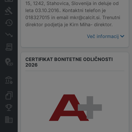
15, 1242, Stahovica, Slovenija in deluje od
leta 03.10.2016.. Kontaktni telefon je
Sodni postopki
018327015 in email mkr@calcit.si. Trenutni
Spremembe
direktor podjetja je Kirn Miha- direktor.
Insolvenčni postopki
Več informacij
Javna naročila
Davčne oaze in sumljive
CERTIFIKAT BONITETNE ODLIČNOSTI
2026
transakcije
Transakcije iz državnega
proračuna
Dokumenti in objave
Konkurenčna podjetja
Nepremičnine in sredstva