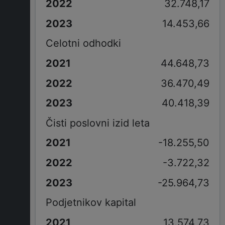
32.748,17
14.453,66
Celotni odhodki
44.648,73
36.470,49
40.418,39
Čisti poslovni izid leta
-18.255,50
-3.722,32
-25.964,73
Podjetnikov kapital
13.574,73