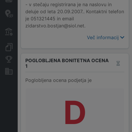
- v stečaju registrirana je na naslovu in
Davčne oaze in sumljive
deluje od leta 20.09.2007.. Kontaktni telefon
transakcije
je 051321445 in email
zidarstvo.bostjan@siol.net.
Transakcije iz državnega
proračuna
Več informacij
Dokumenti in objave
Konkurenčna podjetja
POGLOBLJENA BONITETNA OCENA
1
Nepremičnine in sredstva
Poglobljena ocena podjetja je
D