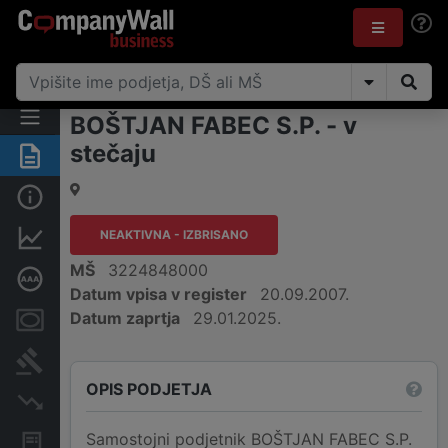
BOŠTJAN FABEC S.P. - v
stečaju
Povzetek
Osnovni podatki
NEAKTIVNA - IZBRISANO
Finančni podatki
MŠ
3224848000
Poglobljena bonitetna ocena
Datum vpisa v register
20.09.2007.
Datum zaprtja
29.01.2025.
Zastavne pravice
Sodni postopki
OPIS PODJETJA
Insolvenčni postopki
Samostojni podjetnik BOŠTJAN FABEC S.P.
Javna naročila