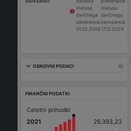
zavezanec
začetka
prenehanja
statusa
statusa
davčnega
davčnega
zavezanca:
zavezanca:
01.02.2008
17.12.2024
OSNOVNI PODACI
FINANČNI PODATKI
Celotni prihodki
26.393,23