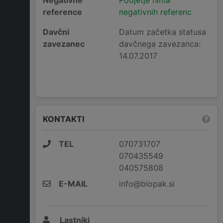
Negativne
Podjetje nima
reference
negativnih referenc
Davčni
Datum začetka statusa
zavezanec
davčnega zavezanca:
14.07.2017
KONTAKTI
TEL
070731707
070435549
040575808
E-MAIL
info@biopak.si
Lastniki