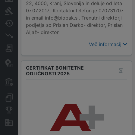
22, 4000, Kranj, Slovenija in deluje od leta
07.07.2017.. Kontaktni telefon je 070731707
Sodni postopki
in email info@biopak.si. Trenutni direktorji
Spremembe
podjetja so Prislan Darko- direktor, Prislan
Aljaž- direktor
Insolvenčni postopki
Več informacij
Javna naročila
Davčne oaze in sumljive
transakcije
CERTIFIKAT BONITETNE
ODLIČNOSTI 2025
Transakcije iz državnega
proračuna
Dokumenti in objave
Konkurenčna podjetja
Nepremičnine in sredstva