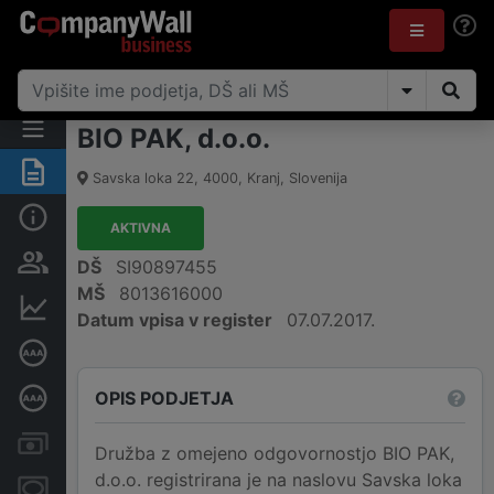
BIO PAK, d.o.o.
Povzetek
Savska loka 22
,
4000
,
Kranj
,
Slovenija
Osnovni podatki
AKTIVNA
Odgovorne osebe in lastništvo
DŠ
SI90897455
MŠ
8013616000
Finančni podatki
Datum vpisa v register
07.07.2017.
Certifikat bonitetne odličnosti
OPIS PODJETJA
Poglobljena bonitetna ocena
Računi in blokade
Družba z omejeno odgovornostjo BIO PAK,
d.o.o. registrirana je na naslovu Savska loka
Zastavne pravice