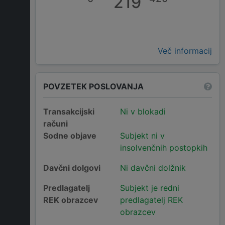
219
Več informacij
POVZETEK POSLOVANJA
Transakcijski
Ni v blokadi
računi
Sodne objave
Subjekt ni v
insolvenčnih postopkih
Davčni dolgovi
Ni davčni dolžnik
Predlagatelj
Subjekt je redni
REK obrazcev
predlagatelj REK
obrazcev