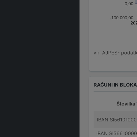
0,00
-100.000,00
20
vir: AJPES- podatko
RAČUNI IN BLOK
Številka
IBAN SI5610100
IBAN SI5661000