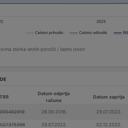
22
2023
Celotni prihodki
Celotni odhodki
BI
vna zbirka letnih poročil / lastni izvori
ADE
Datum odprtja
 TRR
Datum zaprtja
računa
0055492919
28.09.2016.
29.07.2022.
0027375396
29.07.2022.
02.12.2022.