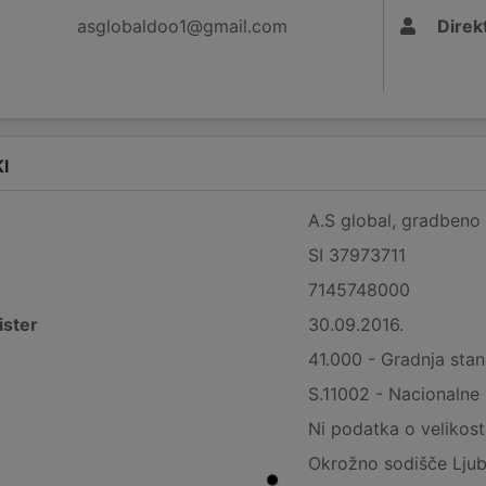
asglobaldoo1@gmail.com
Direk
I
A.S global, gradbeno 
SI 37973711
7145748000
ister
30.09.2016.
41.000 - Gradnja stan
S.11002 - Nacionalne
Ni podatka o velikost
Okrožno sodišče Ljub