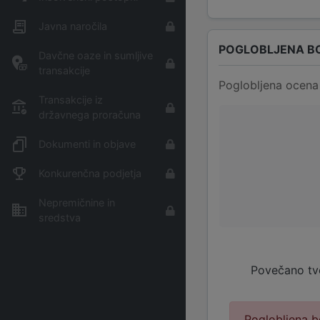
Javna naročila
POGLOBLJENA B
Davčne oaze in sumljive
transakcije
Poglobljena ocena 
Transakcije iz
državnega proračuna
Dokumenti in objave
Konkurenčna podjetja
Nepremičnine in
sredstva
Povečano tv
Poglobljena b