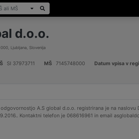
al d.o.o.
1000
,
Ljubljana
,
Slovenija
Š
SI 37973711
MŠ
7145748000
Datum vpisa v reg
dgovornostjo A.S global d.o.o. registrirana je na naslovu D
09.2016.. Kontaktni telefon je 068616961 in email asglobal