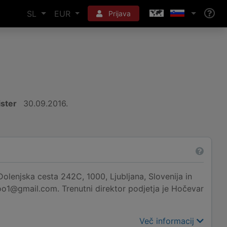
SL
EUR
Prijava
ister
30.09.2016.
olenjska cesta 242C, 1000, Ljubljana, Slovenija in
doo1@gmail.com. Trenutni direktor podjetja je Hočevar
Več informacij