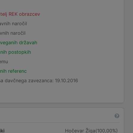
atelj REK obrazcev
avnih naročil
vnih naročil
tveganih državah
čnih postopkih
temu
nih referenc
sa davčnega zavezanca: 19.10.2016
ki
Hočevar Žiga(100,00%)