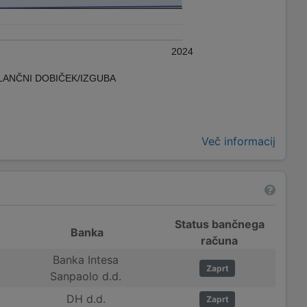
2024
LANČNI DOBIČEK/IZGUBA
Več informacij
Status bančnega
Banka
računa
Banka Intesa
Zaprt
Sanpaolo d.d.
DH d.d.
Zaprt