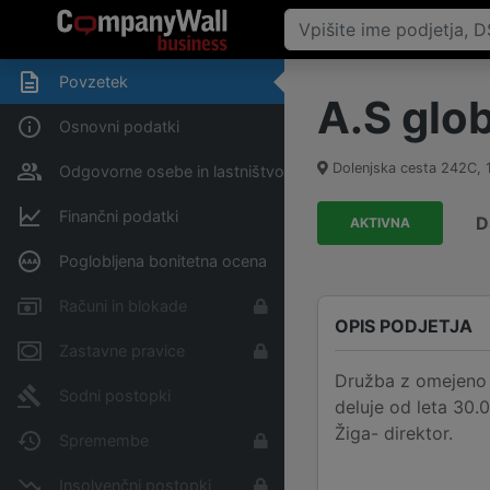
Povzetek
A.S glob
Osnovni podatki
Dolenjska cesta 242C
,
Odgovorne osebe in lastništvo
Finančni podatki
D
AKTIVNA
Poglobljena bonitetna ocena
Računi in blokade
OPIS PODJETJA
Zastavne pravice
Družba z omejeno o
Sodni postopki
deluje od leta 30.
Žiga- direktor.
Spremembe
Insolvenčni postopki