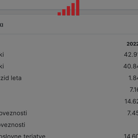
KI
202
ki
42.9
ki
40.8
izid leta
1.8
7.
14.6
bveznosti
7.4
veznosti
oslovne terjatve
14.6