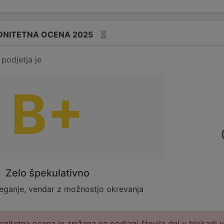
ONITETNA OCENA 2025
podjetja je
B+
Zelo špekulativno
eganje, vendar z možnostjo okrevanja
onitetna ocena je znižana na podlagi števila dni v blokadi 