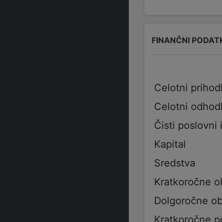
FINANČNI PODAT
Celotni prihod
Celotni odhod
Čisti poslovni 
Kapital
Sredstva
Kratkoročne o
Dolgoročne ob
Kratkoročne p