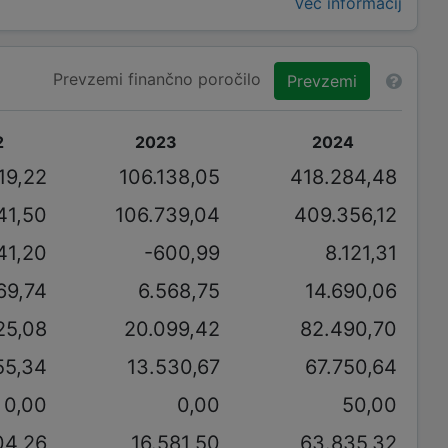
Več informacij
Prevzemi finančno poročilo
Prevzemi
2
2023
2024
19,22
106.138,05
418.284,48
41,50
106.739,04
409.356,12
41,20
-600,99
8.121,31
169,74
6.568,75
14.690,06
25,08
20.099,42
82.490,70
55,34
13.530,67
67.750,64
0,00
0,00
50,00
04,26
16.581,50
63.835,32