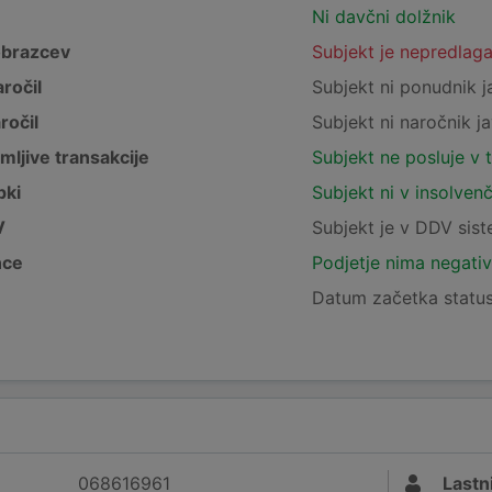
Ni davčni dolžnik
obrazcev
Subjekt je nepredlag
ročil
Subjekt ni ponudnik j
ročil
Subjekt ni naročnik ja
mljive transakcije
Subjekt ne posluje v 
pki
Subjekt ni v insolven
V
Subjekt je v DDV sis
nce
Podjetje nima negativ
Datum začetka statu
068616961
Lastni