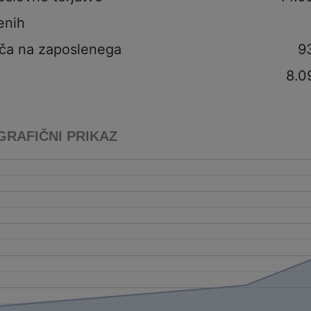
enih
ča na zaposlenega
9
8.0
GRAFIČNI PRIKAZ