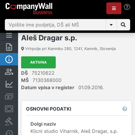
Aleš Dragar s.p.
Povzetek
Vrhpolje pri Kamniku 280
,
1241
,
Kamnik
,
Slovenija
Osnovni podatki
AKTIVNA
Odgovorne osebe in lastništvo
DŠ
75210622
MŠ
7130368000
Finančni podatki
Datum vpisa v register
01.09.2016.
Računi in blokade
OSNOVNI PODATKI
Zastavne pravice
Sodni postopki
Dolgi naziv
Klicni studio Viharnik, Aleš Dragar, s.p.
Spremembe