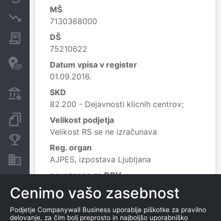
MŠ
Insolvenčni postopki
7130368000
DŠ
Javna naročila
75210622
Davčne oaze in sumljive
Datum vpisa v register
transakcije
01.09.2016.
Transakcije iz državnega
SKD
proračuna
82.200 - Dejavnosti klicnih centrov;
Dokumenti in objave
Velikost podjetja
Velikost RS se ne izračunava
Konkurenčna podjetja
Reg. organ
AJPES, izpostava Ljubljana
Nepremičnine in sredstva
zavezanec za DDV
NE
Cenimo vašo zasebnost
Poreklo kapitala
Podjetje Companywall Business uporablja piškotke za pravilno
Kapital se ne določa
delovanje, za čim bolj preprosto in najboljšo uporabniško
Leaflet
|
© OpenStreetMap contributors