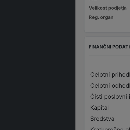
Velikost podjetja
Reg. organ
FINANČNI PODAT
Celotni prihod
Celotni odhod
Čisti poslovni 
Kapital
Sredstva
Kratkoročne o