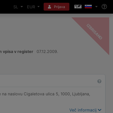
SL
EUR
Prijava
-
O
 vpisa v register
07.12.2009.
na naslovu Cigaletova ulica 5, 1000, Ljubljana,
Več informacij