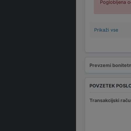
Poglobljena o
Prikaži vse
Prevzemi bonitetn
POVZETEK POSL
Transakcijski raču