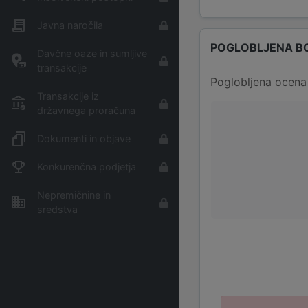
Javna naročila
POGLOBLJENA B
Davčne oaze in sumljive
transakcije
Poglobljena ocena 
Transakcije iz
državnega proračuna
Dokumenti in objave
Konkurenčna podjetja
Nepremičnine in
sredstva