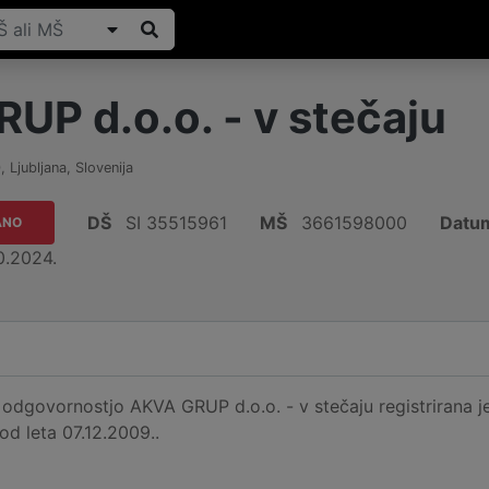
UP d.o.o. - v stečaju
0
,
Ljubljana
,
Slovenija
DŠ
SI 35515961
MŠ
3661598000
Datum
ANO
0.2024.
dgovornostjo AKVA GRUP d.o.o. - v stečaju registrirana je 
 od leta 07.12.2009..