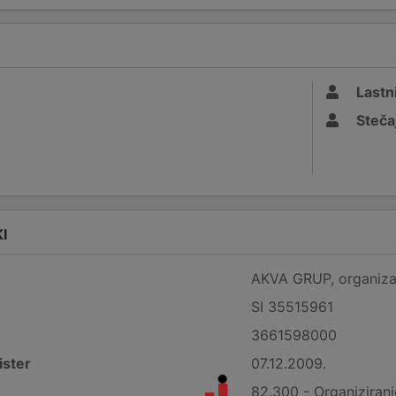
Lastni
Stečaj
I
AKVA GRUP, organizaci
SI 35515961
3661598000
ister
07.12.2009.
82.300 - Organiziranj