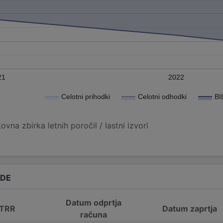
21
2022
Celotni prihodki
Celotni odhodki
BI
vna zbirka letnih poročil / lastni izvori
ADE
Datum odprtja
 TRR
Datum zaprtja
računa