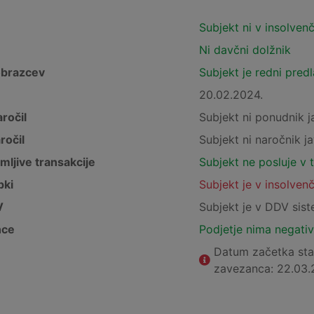
Subjekt ni v insolven
Ni davčni dolžnik
obrazcev
Subjekt je redni pred
20.02.2024.
ročil
Subjekt ni ponudnik j
ročil
Subjekt ni naročnik ja
mljive transakcije
Subjekt ne posluje v 
pki
Subjekt je v insolven
V
Subjekt je v DDV sis
nce
Podjetje nima negativ
Datum začetka st
zavezanca: 22.03.