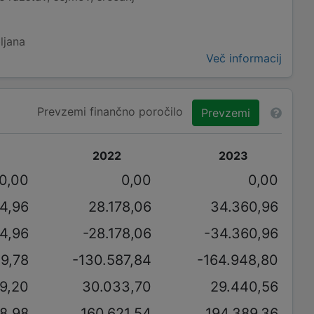
ljana
Več informacij
Prevzemi finančno poročilo
Prevzemi
2022
2023
0,00
0,00
0,00
4,96
28.178,06
34.360,96
4,96
-28.178,06
-34.360,96
9,78
-130.587,84
-164.948,80
9,20
30.033,70
29.440,56
8,98
160.621,54
194.389,36