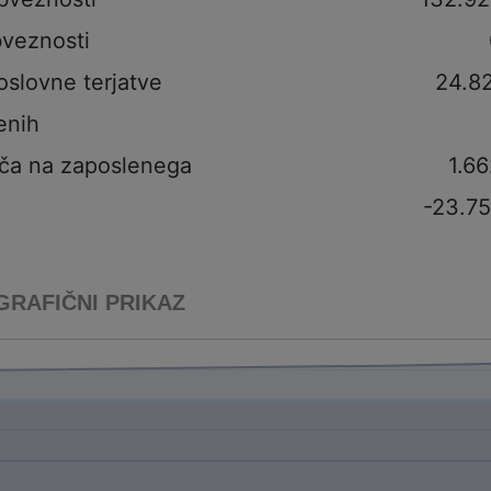
veznosti
oslovne terjatve
24.8
enih
ča na zaposlenega
1.6
-23.7
GRAFIČNI PRIKAZ