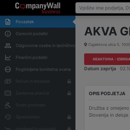
Povzetek
AKVA GR
Osnovni podatki
Cigaletova ulica 5
,
100
Odgovorne osebe in lastništvo
Finančni podatki
NEAKTIVNA - IZBRIS
Datum zaprtja
02.1
Poglobljena bonitetna ocena
Računi in blokade
OPIS PODJETJA
Zastavne pravice
Sodni postopki
Družba z omejeno o
Slovenija in deluje
Spremembe
Insolvenčni postopki