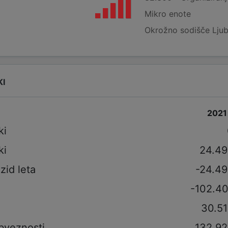
Mikro enote
Okrožno sodišče Ljub
KI
2021
ki
ki
24.49
izid leta
-24.49
-102.40
30.51
bveznosti
132.92