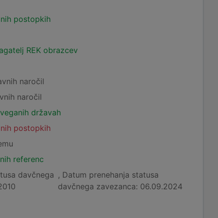
čnih postopkih
lagatelj REK obrazcev
avnih naročil
vnih naročil
tveganih državah
čnih postopkih
temu
nih referenc
atusa davčnega
, Datum prenehanja statusa
2010
davčnega zavezanca: 06.09.2024