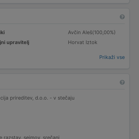
ki
Avčin Aleš(100,00%)
ni upravitelj
Horvat Iztok
Prikaži vse
ja prireditev, d.o.o. - v stečaju
e razstav, sejmov, srečanj