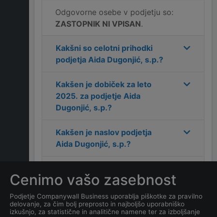
Odgovorne osebe v podjetju so:
ZASTOPNIK NI VPISAN
.
Kakšni so celotni prihodki
podjetja
Aida Dugonjić, s.p.
?
Kakšen je dobiček za leto
2025
. za podjetje
Aida
Dugonjić, s.p.
?
Kakšen je naslov podjetja
Aida Dugonjić, s.p.
?
Kakšen je kontakt podjetja
Cenimo vašo zasebnost
Aida Dugonjić, s.p.
?
Podjetje Companywall Business uporablja piškotke za pravilno
delovanje, za čim bolj preprosto in najboljšo uporabniško
Koliko zaposlenih ima
izkušnjo, za statistične in analitične namene ter za izboljšanje
podjetje
Aida Dugonjić, s.p.
?