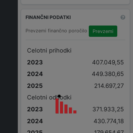
FINANČNI PODATKI
Prevzemi finančno poročilo
Prevzemi
Celotni prihodki
407.049,55
449.380,65
214.697,27
Celotni odhodki
371.933,25
430.774,18
179.654,67