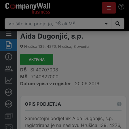
Aida Dugonjić, s.p.
Povzetek
Hrušica 139
,
4276
,
Hrušica
,
Slovenija
Osnovni podatki
AKTIVNA
Odgovorne osebe in lastništvo
DŠ
SI 40707008
MŠ
7140827000
Finančni podatki
Datum vpisa v register
20.09.2016.
Certifikat bonitetne odličnosti
OPIS PODJETJA
Poglobljena bonitetna ocena
Računi in blokade
Samostojni podjetnik Aida Dugonjić, s.p.
registrirana je na naslovu Hrušica 139, 4276,
Zastavne pravice