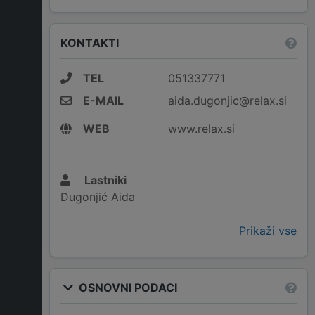
KONTAKTI
TEL
051337771
E-MAIL
aida.dugonjic@relax.si
WEB
www.relax.si
Lastniki
Dugonjić Aida
Prikaži vse
OSNOVNI PODACI