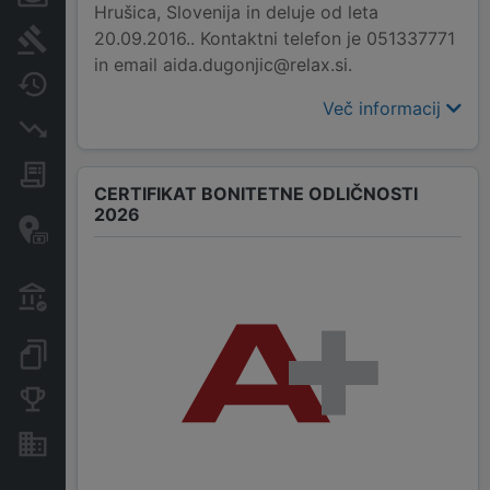
Hrušica, Slovenija in deluje od leta
20.09.2016.. Kontaktni telefon je 051337771
Sodni postopki
in email aida.dugonjic@relax.si.
Spremembe
Več informacij
Insolvenčni postopki
Javna naročila
CERTIFIKAT BONITETNE ODLIČNOSTI
2026
Davčne oaze in sumljive
transakcije
Transakcije iz državnega
proračuna
Dokumenti in objave
Konkurenčna podjetja
Nepremičnine in sredstva