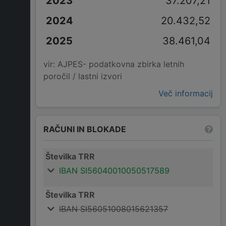
37.207,21
20.432,52
38.461,04
vir: AJPES- podatkovna zbirka letnih
poročil / lastni izvori
Več informacij
RAČUNI IN BLOKADE
Številka TRR
IBAN SI56040010050517589
Številka TRR
IBAN SI56051008015621357