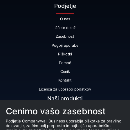
Podjetje
O nas
Iščete delo?
Zasebnost
Pogoji uporabe
Piškotki
Pomoč
Cenik
Kontakt
Licenca za uporabo podatkov
Naši produkti
Cenimo vašo zasebnost
Bonitetna ocena
Bonitetno poročilo
Podjetje Companywall Business uporablja piškotke za pravilno
delovanje, za čim bolj preprosto in najboljšo uporabniško
Certifikat bonitetne odličnosti