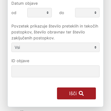
Datum objave
od
do
Povzetek prikazuje število preteklih in tekočih
postopkov, število obravnav ter število
zaključenih postopkov.
ID objave
Išči