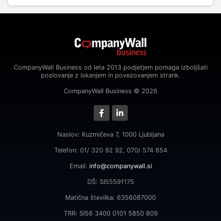
CompanyWall Business od leta 2013 podjetjem pomaga izboljšati
poslovanje z iskanjem in povezovanjem strank.
CompanyWall Business © 2026
Naslov: Kuzmičeva 7, 1000 Ljubljana
Telefon: 01/ 320 92 92, 070/ 574 654
Email:
info@companywall.si
DŠ: SI55591175
Matična številka: 6356087000
TRR: SI56 3400 0101 5850 809