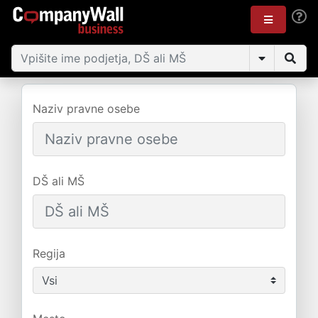
Naziv pravne osebe
DŠ ali MŠ
Regija