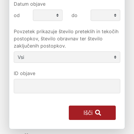
Datum objave
od
do
Povzetek prikazuje število preteklih in tekočih
postopkov, število obravnav ter število
zaključenih postopkov.
ID objave
Išči