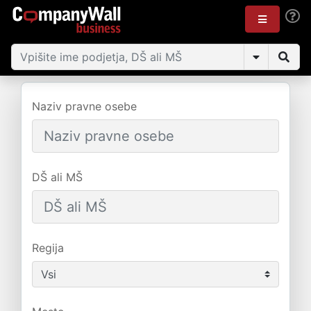
Naziv pravne osebe
DŠ ali MŠ
Regija