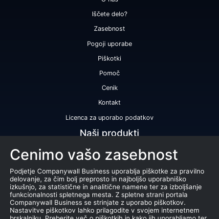
Iščete delo?
Zasebnost
Pogoji uporabe
Piškotki
Pomoč
Cenik
Kontakt
Licenca za uporabo podatkov
Naši produkti
Cenimo vašo zasebnost
Bonitetna ocena
Bonitetno poročilo
Podjetje Companywall Business uporablja piškotke za pravilno
delovanje, za čim bolj preprosto in najboljšo uporabniško
Certifikat bonitetne odličnosti
izkušnjo, za statistične in analitične namene ter za izboljšanje
funkcionalnosti spletnega mesta. Z spletne strani portala
Produkti
Companywall Business se strinjate z uporabo piškotkov.
Nastavitve piškotkov lahko prilagodite v svojem internetnem
Sodelovanje z registrom AJPES
brskalniku. Preberite več o piškotkih in kako jih uporabljamo ter