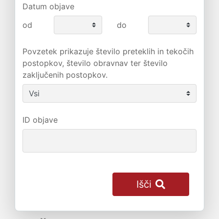
Datum objave
od
do
Povzetek prikazuje število preteklih in tekočih
postopkov, število obravnav ter število
zaključenih postopkov.
ID objave
Išči