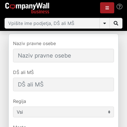
Naziv pravne osebe
DŠ ali MŠ
Regija