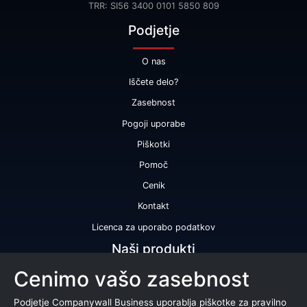
TRR: SI56 3400 0101 5850 809
Podjetje
O nas
Iščete delo?
Zasebnost
Pogoji uporabe
Piškotki
Pomoč
Cenik
Kontakt
Licenca za uporabo podatkov
Naši produkti
Cenimo vašo zasebnost
Bonitetna ocena
Bonitetno poročilo
Podjetje Companywall Business uporablja piškotke za pravilno