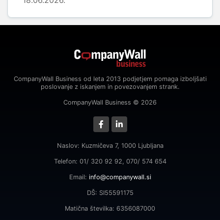
18.06.2026.
CompanyWall Business od leta 2013 podjetjem pomaga izboljšati
poslovanje z iskanjem in povezovanjem strank.
CompanyWall Business © 2026
Naslov: Kuzmičeva 7, 1000 Ljubljana
Telefon: 01/ 320 92 92, 070/ 574 654
Email:
info@companywall.si
DŠ: SI55591175
Matična številka: 6356087000