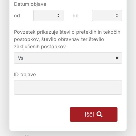
Datum objave
od
do
Povzetek prikazuje število preteklih in tekočih
postopkov, število obravnav ter število
zaključenih postopkov.
ID objave
Išči