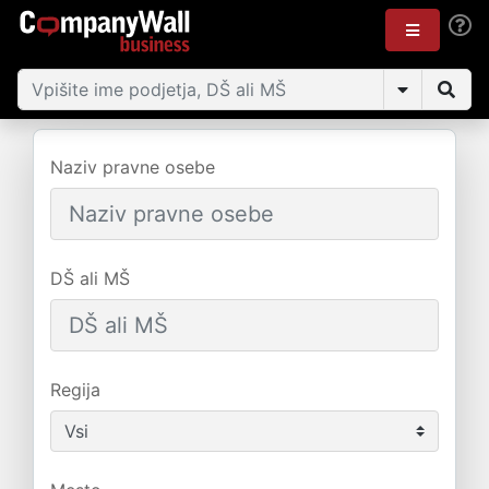
Naziv pravne osebe
DŠ ali MŠ
Regija