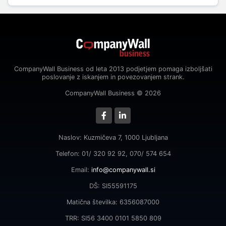
CompanyWall Business od leta 2013 podjetjem pomaga izboljšati
poslovanje z iskanjem in povezovanjem strank.
CompanyWall Business © 2026
Naslov: Kuzmičeva 7, 1000 Ljubljana
Telefon: 01/ 320 92 92, 070/ 574 654
Email:
info@companywall.si
DŠ: SI55591175
Matična številka: 6356087000
TRR: SI56 3400 0101 5850 809