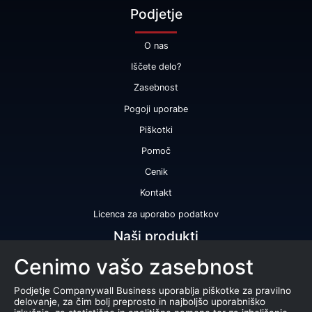
Podjetje
O nas
Iščete delo?
Zasebnost
Pogoji uporabe
Piškotki
Pomoč
Cenik
Kontakt
Licenca za uporabo podatkov
Naši produkti
Cenimo vašo zasebnost
Bonitetna ocena
Bonitetno poročilo
Podjetje Companywall Business uporablja piškotke za pravilno
delovanje, za čim bolj preprosto in najboljšo uporabniško
Certifikat bonitetne odličnosti