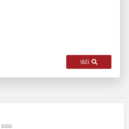
Išči
DOO