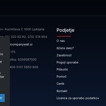
Podjetje
ov: Kuzmičeva 7, 1000 Ljubljana
fon: 01/ 320 92 92, 070/ 574 654
O nas
l:
info@companywall.si
Iščete delo?
SI55591175
no
Zasebnost
čna številka: 6356087000
je
Pogoji uporabe
 SI56 3400 0101 5850 809
Piškotki
m
ter
Pomoč
Cenik
Kontakt
m
Licenca za uporabo podatkov