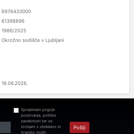
6976433000
61398896
1986/2025
Okrožno sodišče v Ljubljani
18.06.2026.
Sprejemam pogoje
poslovanja, politiko
zasebnosti ter se
strinjam z obdelavo in
Pošlji
hrambo mojih