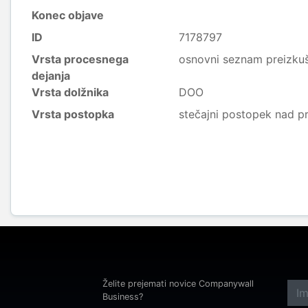
Konec objave
ID
7178797
Vrsta procesnega
osnovni seznam preizkuše
dejanja
Vrsta dolžnika
DOO
Vrsta postopka
stečajni postopek nad p
Želite prejemati novice Companywall
Business?