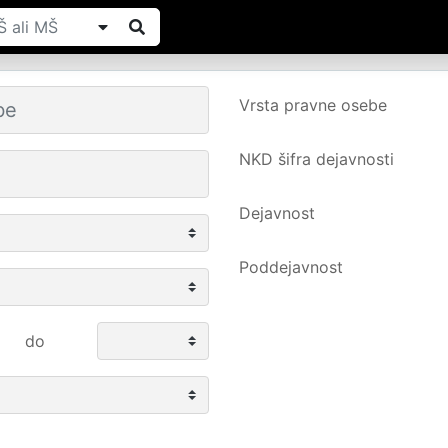
Vrsta pravne osebe
NKD šifra dejavnosti
Dejavnost
Poddejavnost
do