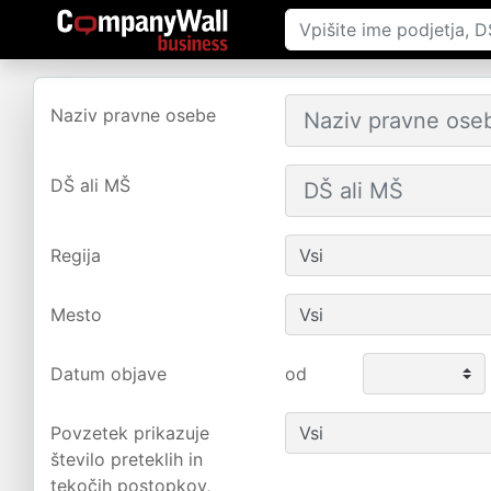
Naziv pravne osebe
DŠ ali MŠ
Regija
Mesto
Datum objave
od
Povzetek prikazuje
število preteklih in
tekočih postopkov,