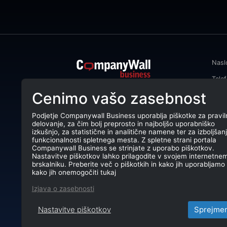
Nasl
Tele
CompanyWall Business od leta 2013
Cenimo vašo zasebnost
Emai
podjetjem pomaga izboljšati
poslovanje z iskanjem in povezovanjem
DŠ: 
strank.
Podjetje Companywall Business uporablja piškotke za pravil
delovanje, za čim bolj preprosto in najboljšo uporabniško
Mati
CompanyWall Business © 2026
izkušnjo, za statistične in analitične namene ter za izboljšan
funkcionalnosti spletnega mesta. Z spletne strani portala
TRR:
Companywall Business se strinjate z uporabo piškotkov.
Nastavitve piškotkov lahko prilagodite v svojem internetne
brskalniku. Preberite več o piškotkih in kako jih uporabljamo 
kako jih onemogočiti tukaj
Izjava o zasebnosti
Nastavitve piškotkov
Sprejme