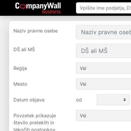
Naziv pravne osebe
DŠ ali MŠ
Regija
Mesto
Datum objave
od
Povzetek prikazuje
število preteklih in
tekočih postopkov,