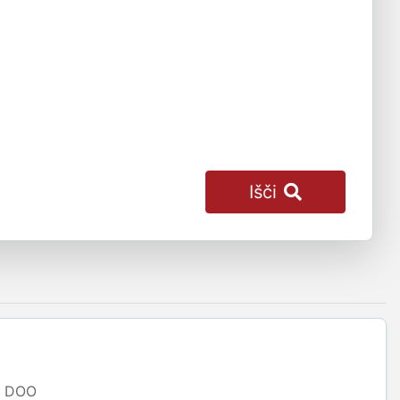
Išči
DOO