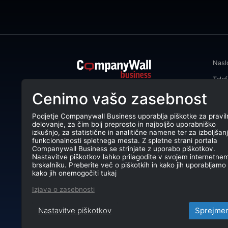
Nasl
Tele
CompanyWall Business od leta 2013
Cenimo vašo zasebnost
Emai
podjetjem pomaga izboljšati
poslovanje z iskanjem in povezovanjem
DŠ: 
strank.
Podjetje Companywall Business uporablja piškotke za pravil
delovanje, za čim bolj preprosto in najboljšo uporabniško
Mati
CompanyWall Business © 2026
izkušnjo, za statistične in analitične namene ter za izboljšan
funkcionalnosti spletnega mesta. Z spletne strani portala
TRR:
Companywall Business se strinjate z uporabo piškotkov.
Nastavitve piškotkov lahko prilagodite v svojem internetne
brskalniku. Preberite več o piškotkih in kako jih uporabljamo 
kako jih onemogočiti tukaj
Izjava o zasebnosti
Nastavitve piškotkov
Sprejme