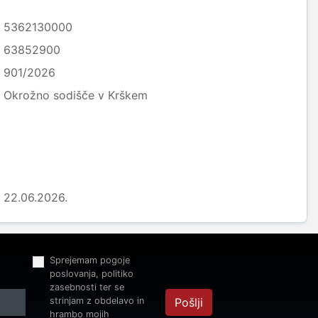
5362130000
63852900
901/2026
Okrožno sodišče v Krškem
22.06.2026.
Sprejemam pogoje
poslovanja, politiko
zasebnosti ter se
strinjam z obdelavo in
Pošlji
hrambo mojih