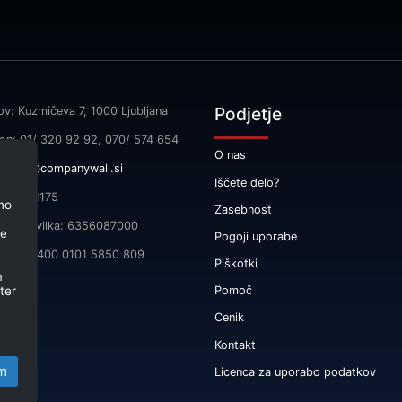
Podjetje
ov: Kuzmičeva 7, 1000 Ljubljana
fon: 01/ 320 92 92, 070/ 574 654
O nas
l:
info@companywall.si
Iščete delo?
SI55591175
no
Zasebnost
čna številka: 6356087000
je
Pogoji uporabe
 SI56 3400 0101 5850 809
Piškotki
m
ter
Pomoč
Cenik
Kontakt
m
Licenca za uporabo podatkov