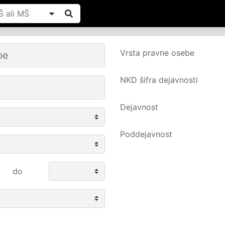
Vrsta pravne osebe
NKD šifra dejavnosti
Dejavnost
Poddejavnost
do