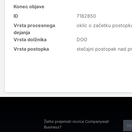
Konec objave
ID
7182850
Vrsta procesnega
oklic o začetku postopk
dejanja
Vrsta dolžnika
DOO
Vrsta postopka
stečajni postopek nad p
Želite prejemati novice Companywall
Business?