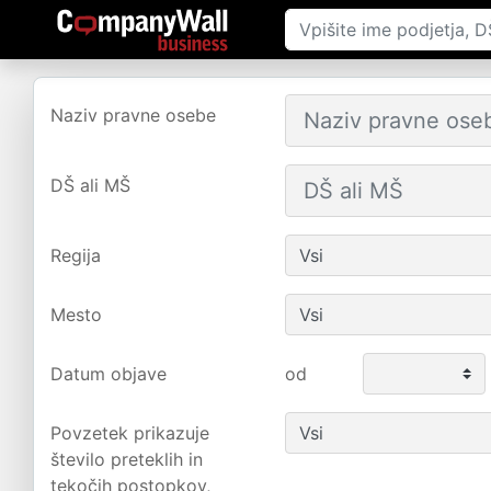
Naziv pravne osebe
DŠ ali MŠ
Regija
Mesto
Datum objave
od
Povzetek prikazuje
število preteklih in
tekočih postopkov,