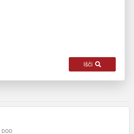
Išči
DOO