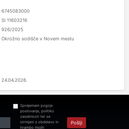
6745083000
SI 11603216
926/2025
Okrožno sodišče v Novem mestu
24.04.2026.
Sprejemam pogoje
poslovanja, politiko
zasebnosti ter se
strinjam z obdelavo in
Pošlji
hrambo mojih