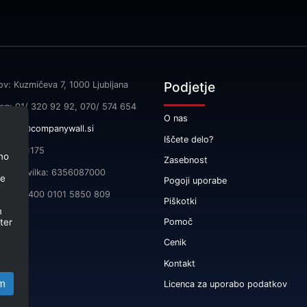
Podjetje
ov: Kuzmičeva 7, 1000 Ljubljana
fon: 01/ 320 92 92, 070/ 574 654
O nas
l:
info@companywall.si
Iščete delo?
SI55591175
no
Zasebnost
čna številka: 6356087000
je
Pogoji uporabe
 SI56 3400 0101 5850 809
Piškotki
m
ter
Pomoč
Cenik
Kontakt
m
Licenca za uporabo podatkov