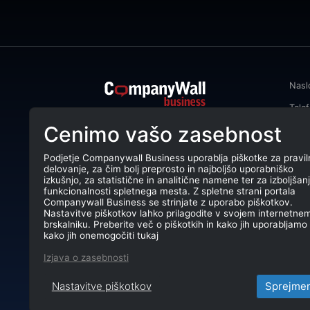
Nasl
Tele
CompanyWall Business od leta 2013
Cenimo vašo zasebnost
Emai
podjetjem pomaga izboljšati
poslovanje z iskanjem in povezovanjem
DŠ: 
strank.
Podjetje Companywall Business uporablja piškotke za pravil
delovanje, za čim bolj preprosto in najboljšo uporabniško
Mati
CompanyWall Business © 2026
izkušnjo, za statistične in analitične namene ter za izboljšan
funkcionalnosti spletnega mesta. Z spletne strani portala
TRR:
Companywall Business se strinjate z uporabo piškotkov.
Nastavitve piškotkov lahko prilagodite v svojem internetne
brskalniku. Preberite več o piškotkih in kako jih uporabljamo 
kako jih onemogočiti tukaj
Izjava o zasebnosti
Nastavitve piškotkov
Sprejme