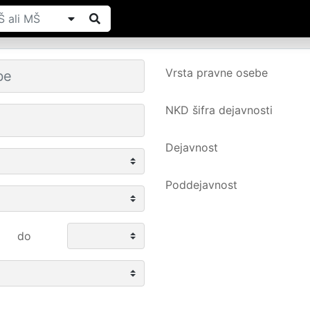
Vrsta pravne osebe
NKD šifra dejavnosti
Dejavnost
Poddejavnost
do