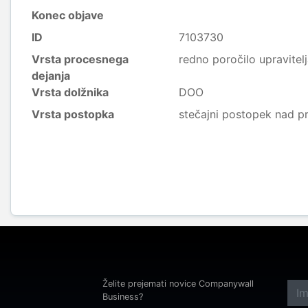
Konec objave
ID
7103730
Vrsta procesnega
redno poročilo upravitel
dejanja
Vrsta dolžnika
DOO
Vrsta postopka
stečajni postopek nad p
Želite prejemati novice Companywall
Business?