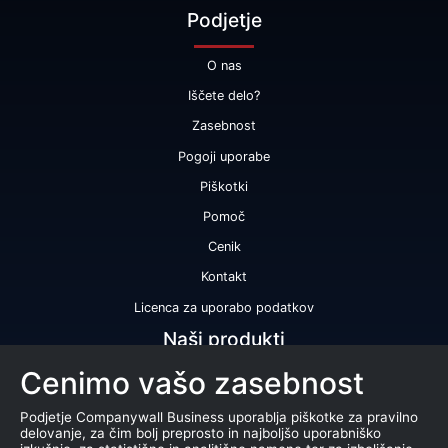
Podjetje
O nas
Iščete delo?
Zasebnost
Pogoji uporabe
Piškotki
Pomoč
Cenik
Kontakt
Licenca za uporabo podatkov
Naši produkti
Cenimo vašo zasebnost
Bonitetna ocena
Bonitetno poročilo
Podjetje Companywall Business uporablja piškotke za pravilno
delovanje, za čim bolj preprosto in najboljšo uporabniško
Certifikat bonitetne odličnosti