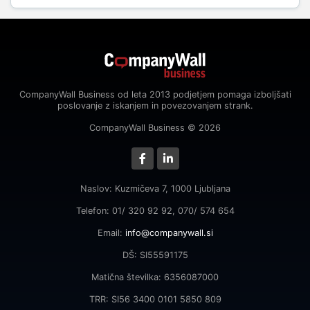
CompanyWall Business od leta 2013 podjetjem pomaga izboljšati
poslovanje z iskanjem in povezovanjem strank.
CompanyWall Business © 2026
Naslov: Kuzmičeva 7, 1000 Ljubljana
Telefon: 01/ 320 92 92, 070/ 574 654
Email:
info@companywall.si
DŠ: SI55591175
Matična številka: 6356087000
TRR: SI56 3400 0101 5850 809