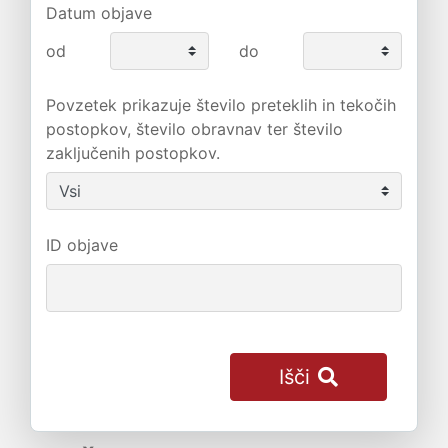
Datum objave
od
do
Povzetek prikazuje število preteklih in tekočih
postopkov, število obravnav ter število
zaključenih postopkov.
ID objave
Išči