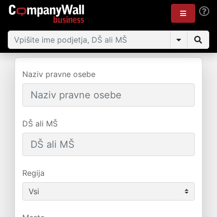
Naziv pravne osebe
DŠ ali MŠ
Regija