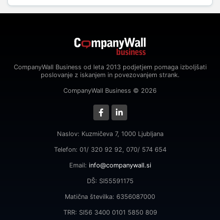
CompanyWall Business od leta 2013 podjetjem pomaga izboljšati
poslovanje z iskanjem in povezovanjem strank.
CompanyWall Business © 2026
Naslov: Kuzmičeva 7, 1000 Ljubljana
Telefon: 01/ 320 92 92, 070/ 574 654
Email:
info@companywall.si
DŠ: SI55591175
Matična številka: 6356087000
TRR: SI56 3400 0101 5850 809