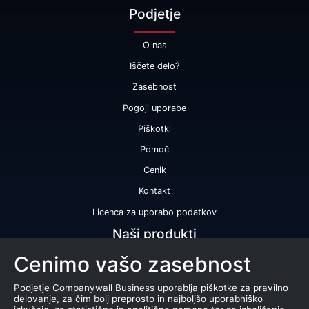
Podjetje
O nas
Iščete delo?
Zasebnost
Pogoji uporabe
Piškotki
Pomoč
Cenik
Kontakt
Licenca za uporabo podatkov
Naši produkti
Cenimo vašo zasebnost
Bonitetna ocena
Bonitetno poročilo
Podjetje Companywall Business uporablja piškotke za pravilno
delovanje, za čim bolj preprosto in najboljšo uporabniško
Certifikat bonitetne odličnosti