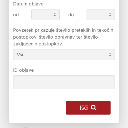
Datum objave
od
do
Povzetek prikazuje število preteklih in tekočih
postopkov, število obravnav ter število
zaključenih postopkov.
ID objave
Išči