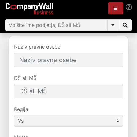
Naziv pravne osebe
DŠ ali MŠ
Regija