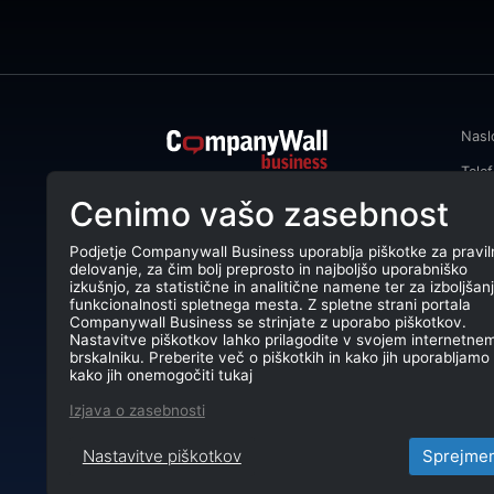
Nasl
Tele
CompanyWall Business od leta 2013
Cenimo vašo zasebnost
Emai
podjetjem pomaga izboljšati
poslovanje z iskanjem in povezovanjem
DŠ: 
strank.
Podjetje Companywall Business uporablja piškotke za pravil
delovanje, za čim bolj preprosto in najboljšo uporabniško
Mati
CompanyWall Business © 2026
izkušnjo, za statistične in analitične namene ter za izboljšan
funkcionalnosti spletnega mesta. Z spletne strani portala
TRR:
Companywall Business se strinjate z uporabo piškotkov.
Nastavitve piškotkov lahko prilagodite v svojem internetne
brskalniku. Preberite več o piškotkih in kako jih uporabljamo 
kako jih onemogočiti tukaj
Izjava o zasebnosti
Nastavitve piškotkov
Sprejme