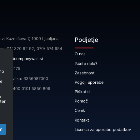
Podjetje
ov: Kuzmičeva 7, 1000 Ljubljana
fon: 01/ 320 92 92, 070/ 574 654
O nas
l:
info@companywall.si
Iščete delo?
SI55591175
no
Zasebnost
čna številka: 6356087000
je
Pogoji uporabe
 SI56 3400 0101 5850 809
Piškotki
m
ter
Pomoč
Cenik
Kontakt
m
Licenca za uporabo podatkov