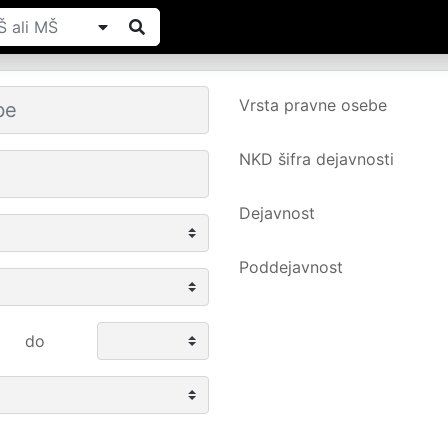
Vrsta pravne osebe
NKD šifra dejavnosti
Dejavnost
Poddejavnost
do