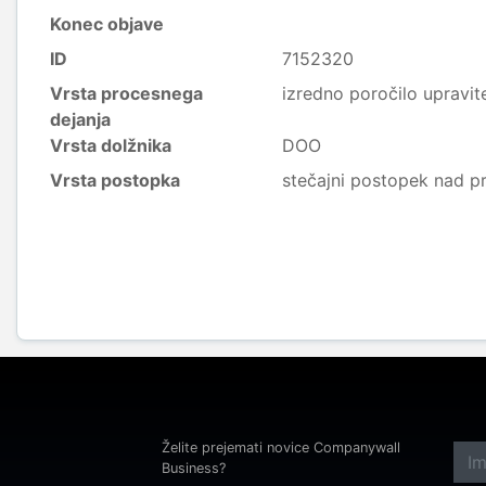
Konec objave
ID
7152320
Vrsta procesnega
izredno poročilo upravite
dejanja
Vrsta dolžnika
DOO
Vrsta postopka
stečajni postopek nad p
Želite prejemati novice Companywall
Business?