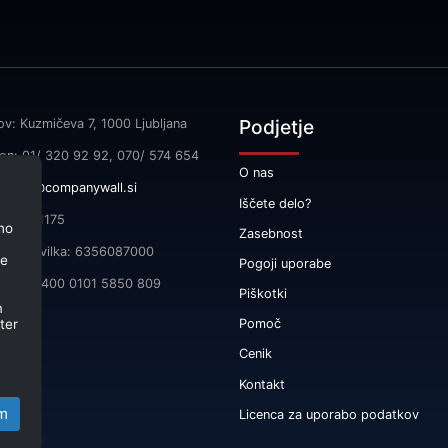
Podjetje
ov: Kuzmičeva 7, 1000 Ljubljana
fon: 01/ 320 92 92, 070/ 574 654
O nas
l:
info@companywall.si
Iščete delo?
SI55591175
no
Zasebnost
čna številka: 6356087000
je
Pogoji uporabe
 SI56 3400 0101 5850 809
Piškotki
m
ter
Pomoč
Cenik
Kontakt
m
Licenca za uporabo podatkov