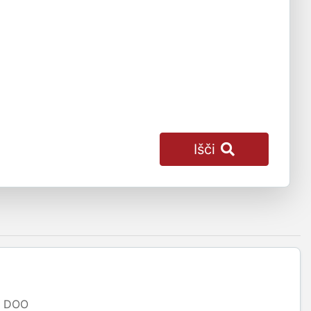
Išči
DOO