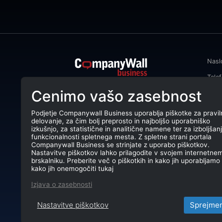
Nasl
Tele
CompanyWall Business od leta 2013
Cenimo vašo zasebnost
Emai
podjetjem pomaga izboljšati
poslovanje z iskanjem in povezovanjem
DŠ: 
strank.
Podjetje Companywall Business uporablja piškotke za pravil
delovanje, za čim bolj preprosto in najboljšo uporabniško
Mati
CompanyWall Business © 2026
izkušnjo, za statistične in analitične namene ter za izboljšan
funkcionalnosti spletnega mesta. Z spletne strani portala
TRR:
Companywall Business se strinjate z uporabo piškotkov.
Nastavitve piškotkov lahko prilagodite v svojem internetne
brskalniku. Preberite več o piškotkih in kako jih uporabljamo 
kako jih onemogočiti tukaj
Izjava o zasebnosti
Nastavitve piškotkov
Sprejme