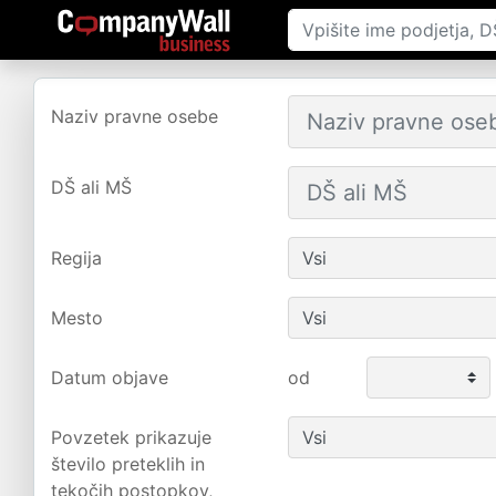
Naziv pravne osebe
DŠ ali MŠ
Regija
Mesto
Datum objave
od
Povzetek prikazuje
število preteklih in
tekočih postopkov,