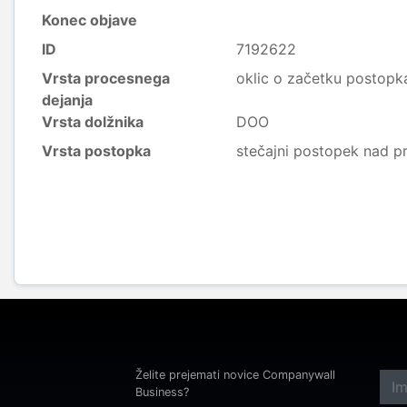
Konec objave
ID
7192622
Vrsta procesnega
oklic o začetku postopk
dejanja
Vrsta dolžnika
DOO
Vrsta postopka
stečajni postopek nad p
Želite prejemati novice Companywall
Business?