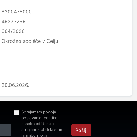
8200475000
49273299
664/2026
Okrožno sodišče v Celju
30.06.2026.
Sprejemam pogoje
poslovanja, politiko
zasebnosti ter se
strinjam z obdelavo in
Pošlji
hrambo mojih