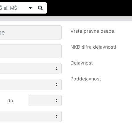
Vrsta pravne osebe
NKD šifra dejavnosti
Dejavnost
Poddejavnost
do