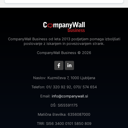
CompanyWall Business od leta 2013 podjetjem pomaga izboljšati
poslovanje z iskanjem in povezovanjem strank.
CompanyWall Business © 2026
Naslov: Kuzmičeva 7, 1000 Ljubljana
Telefon: 01/ 320 92 92, 070/ 574 654
Email:
info@companywall.si
DŠ: SI55591175
Matična številka: 6356087000
TRR: SI56 3400 0101 5850 809