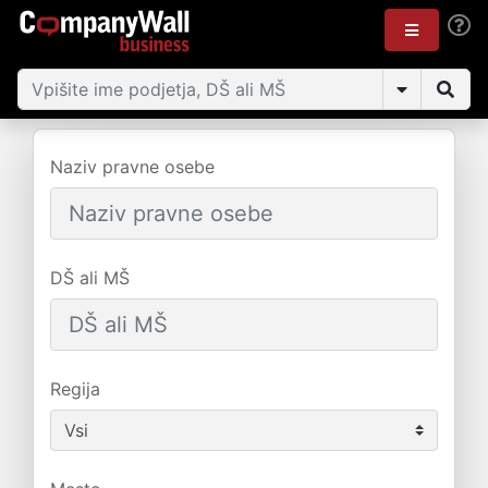
Naziv pravne osebe
DŠ ali MŠ
Regija