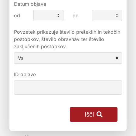
Datum objave
od
do
Povzetek prikazuje število preteklih in tekočih
postopkov, število obravnav ter število
zaključenih postopkov.
ID objave
Išči