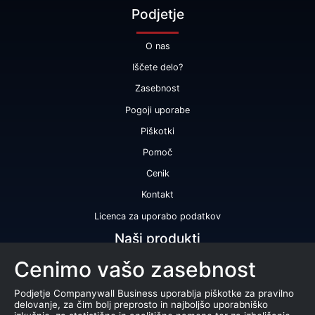
Podjetje
O nas
Iščete delo?
Zasebnost
Pogoji uporabe
Piškotki
Pomoč
Cenik
Kontakt
Licenca za uporabo podatkov
Naši produkti
Cenimo vašo zasebnost
Bonitetna ocena
Bonitetno poročilo
Podjetje Companywall Business uporablja piškotke za pravilno
delovanje, za čim bolj preprosto in najboljšo uporabniško
Certifikat bonitetne odličnosti