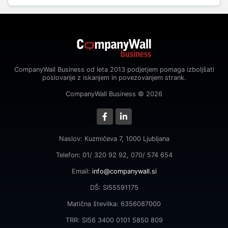
CompanyWall Business od leta 2013 podjetjem pomaga izboljšati
poslovanje z iskanjem in povezovanjem strank.
CompanyWall Business © 2026
Naslov: Kuzmičeva 7, 1000 Ljubljana
Telefon: 01/ 320 92 92, 070/ 574 654
Email:
info@companywall.si
DŠ: SI55591175
Matična številka: 6356087000
TRR: SI56 3400 0101 5850 809