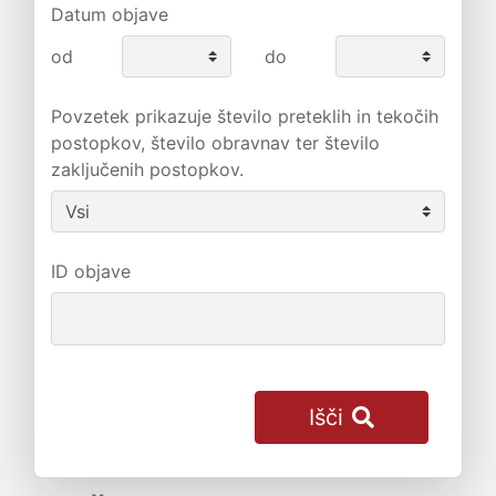
Datum objave
od
do
Povzetek prikazuje število preteklih in tekočih
postopkov, število obravnav ter število
zaključenih postopkov.
ID objave
Išči