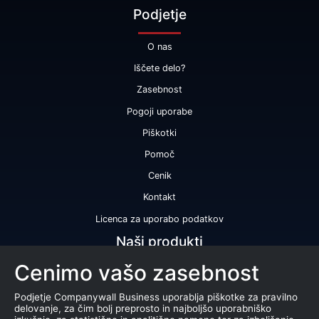
Podjetje
O nas
Iščete delo?
Zasebnost
Pogoji uporabe
Piškotki
Pomoč
Cenik
Kontakt
Licenca za uporabo podatkov
Naši produkti
Cenimo vašo zasebnost
Bonitetna ocena
Bonitetno poročilo
Podjetje Companywall Business uporablja piškotke za pravilno
delovanje, za čim bolj preprosto in najboljšo uporabniško
Certifikat bonitetne odličnosti