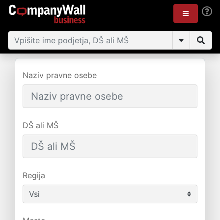
Naziv pravne osebe
DŠ ali MŠ
Regija