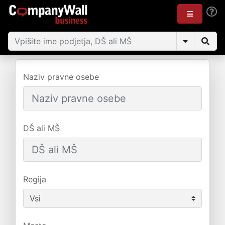
Naziv pravne osebe
DŠ ali MŠ
Regija