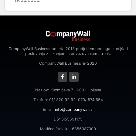
19.06.2026.
CompanyWall Business od leta 2013 podjetjem pomaga izboljšati
poslovanje z iskanjem in povezovanjem strank.
CompanyWall Business © 2026
Naslov: Kuzmičeva 7, 1000 Ljubljana
Telefon: 01/ 320 92 92, 070/ 574 654
Email:
info@companywall.si
DŠ: SI55591175
Matična številka: 6356087000