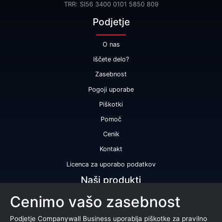
TRR: SI56 3400 0101 5850 809
Podjetje
O nas
Iščete delo?
Zasebnost
Pogoji uporabe
Piškotki
Pomoč
Cenik
Kontakt
Licenca za uporabo podatkov
Naši produkti
Cenimo vašo zasebnost
Bonitetna ocena
Bonitetno poročilo
Podjetje Companywall Business uporablja piškotke za pravilno