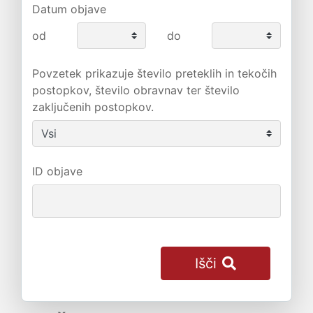
Datum objave
od
do
Povzetek prikazuje število preteklih in tekočih
postopkov, število obravnav ter število
zaključenih postopkov.
ID objave
Išči