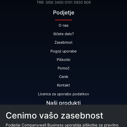
TRR: SI56 3400 0101 5850 809
Podjetje
O nas
Iščete delo?
Zasebnost
Pogoji uporabe
Piškotki
Pomoč
Cenik
Kontakt
Licenca za uporabo podatkov
Naši produkti
Cenimo vašo zasebnost
Bonitetna ocena
Bonitetno poročilo
Podjetje Companywall Business uporablja piškotke za pravilno