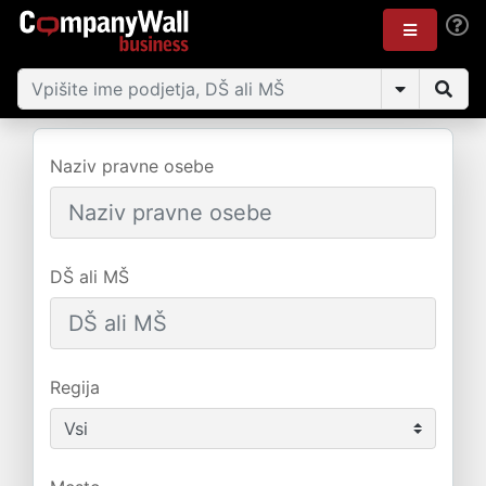
Naziv pravne osebe
DŠ ali MŠ
Regija