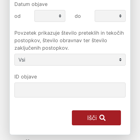
Datum objave
od
do
Povzetek prikazuje število preteklih in tekočih
postopkov, število obravnav ter število
zaključenih postopkov.
ID objave
Išči