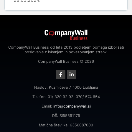
28.03.2024.
CompanyWall Business od leta 2013 podjetjem pomaga izboljšati
poslovanje z iskanjem in povezovanjem strank.
CompanyWall Business © 2026
Naslov: Kuzmičeva 7, 1000 Ljubljana
Telefon: 01/ 320 92 92, 070/ 574 654
Email:
info@companywall.si
DŠ: SI55591175
Matična številka: 6356087000