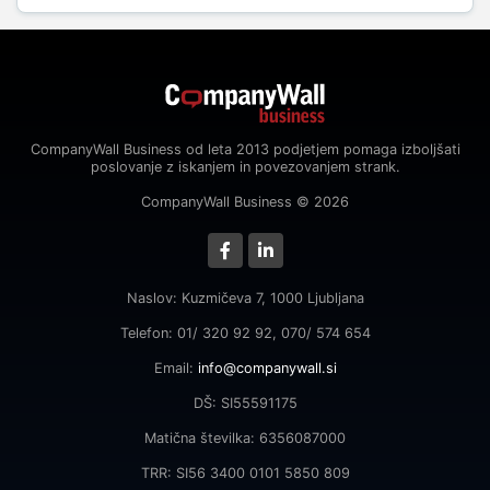
CompanyWall Business od leta 2013 podjetjem pomaga izboljšati
poslovanje z iskanjem in povezovanjem strank.
CompanyWall Business © 2026
Naslov: Kuzmičeva 7, 1000 Ljubljana
Telefon: 01/ 320 92 92, 070/ 574 654
Email:
info@companywall.si
DŠ: SI55591175
Matična številka: 6356087000
TRR: SI56 3400 0101 5850 809