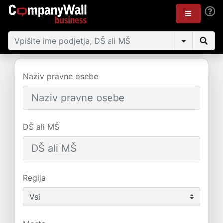
Naziv pravne osebe
DŠ ali MŠ
Regija