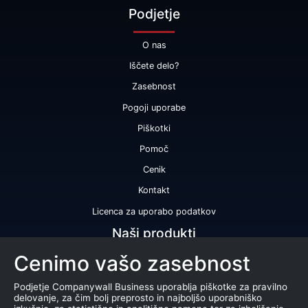
Podjetje
O nas
Iščete delo?
Zasebnost
Pogoji uporabe
Piškotki
Pomoč
Cenik
Kontakt
Licenca za uporabo podatkov
Naši produkti
Cenimo vašo zasebnost
Bonitetna ocena
Bonitetno poročilo
Podjetje Companywall Business uporablja piškotke za pravilno
delovanje, za čim bolj preprosto in najboljšo uporabniško
Certifikat bonitetne odličnosti