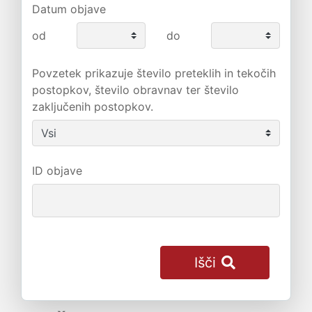
Datum objave
od
do
Povzetek prikazuje število preteklih in tekočih
postopkov, število obravnav ter število
zaključenih postopkov.
ID objave
Išči