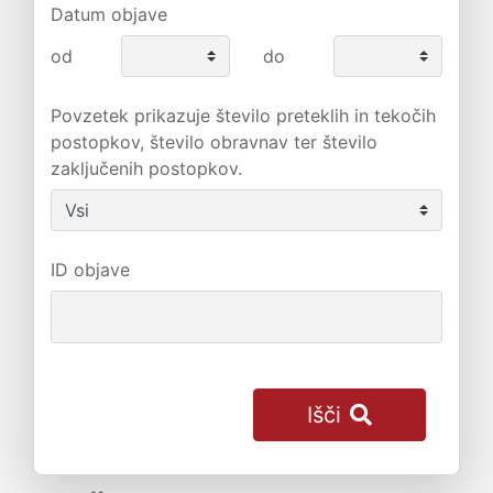
Datum objave
od
do
Povzetek prikazuje število preteklih in tekočih
postopkov, število obravnav ter število
zaključenih postopkov.
ID objave
Išči