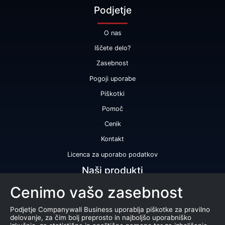
Podjetje
O nas
Iščete delo?
Zasebnost
Pogoji uporabe
Piškotki
Pomoč
Cenik
Kontakt
Licenca za uporabo podatkov
Naši produkti
Cenimo vašo zasebnost
Bonitetna ocena
Bonitetno poročilo
Podjetje Companywall Business uporablja piškotke za pravilno
delovanje, za čim bolj preprosto in najboljšo uporabniško
Certifikat bonitetne odličnosti