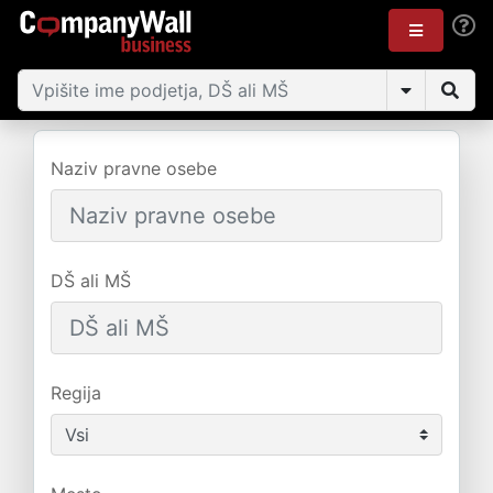
Naziv pravne osebe
DŠ ali MŠ
Regija