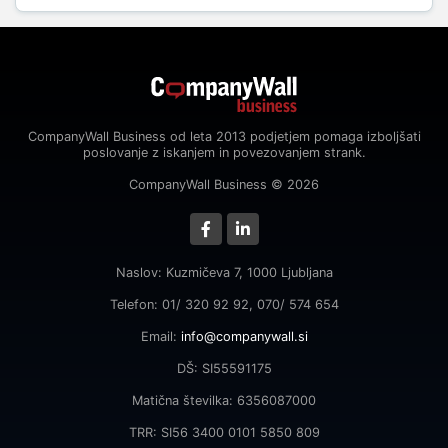
CompanyWall Business od leta 2013 podjetjem pomaga izboljšati
poslovanje z iskanjem in povezovanjem strank.
CompanyWall Business © 2026
Naslov: Kuzmičeva 7, 1000 Ljubljana
Telefon: 01/ 320 92 92, 070/ 574 654
Email:
info@companywall.si
DŠ: SI55591175
Matična številka: 6356087000
TRR: SI56 3400 0101 5850 809