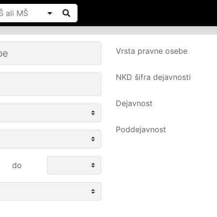
Vrsta pravne osebe
NKD šifra dejavnosti
Dejavnost
Poddejavnost
do