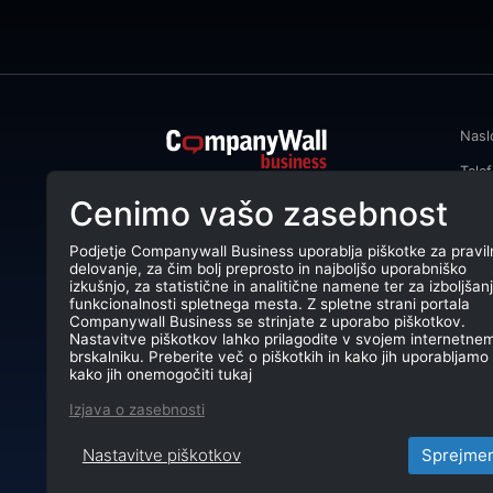
Nasl
Tele
CompanyWall Business od leta 2013
Cenimo vašo zasebnost
Emai
podjetjem pomaga izboljšati
poslovanje z iskanjem in povezovanjem
DŠ: 
strank.
Podjetje Companywall Business uporablja piškotke za pravil
delovanje, za čim bolj preprosto in najboljšo uporabniško
Mati
CompanyWall Business © 2026
izkušnjo, za statistične in analitične namene ter za izboljšan
funkcionalnosti spletnega mesta. Z spletne strani portala
TRR:
Companywall Business se strinjate z uporabo piškotkov.
Nastavitve piškotkov lahko prilagodite v svojem internetne
brskalniku. Preberite več o piškotkih in kako jih uporabljamo 
kako jih onemogočiti tukaj
Izjava o zasebnosti
Nastavitve piškotkov
Sprejme