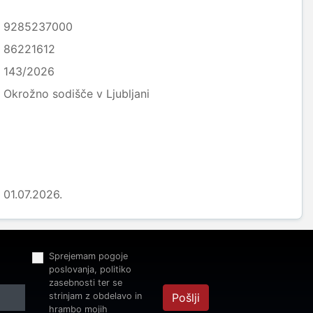
9285237000
86221612
143/2026
Okrožno sodišče v Ljubljani
01.07.2026.
Sprejemam pogoje
poslovanja, politiko
zasebnosti ter se
strinjam z obdelavo in
Pošlji
hrambo mojih