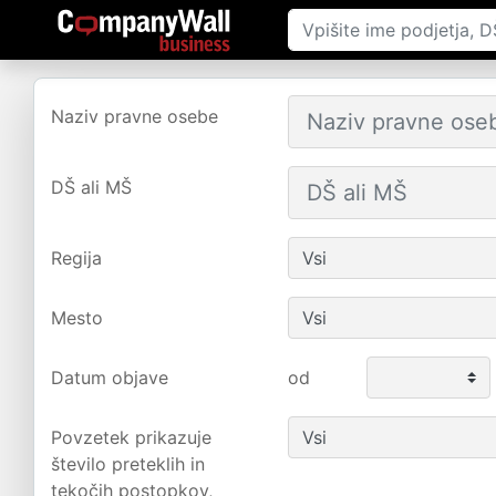
Naziv pravne osebe
DŠ ali MŠ
Regija
Mesto
Datum objave
od
Povzetek prikazuje
število preteklih in
tekočih postopkov,