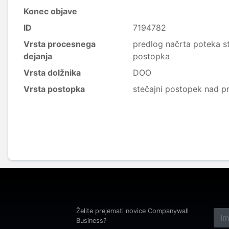
Konec objave
ID
7194782
Vrsta procesnega
predlog načrta poteka st
dejanja
postopka
Vrsta dolžnika
DOO
Vrsta postopka
stečajni postopek nad p
Želite prejemati novice Companywall
Business?