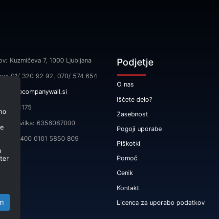
Podjetje
ov: Kuzmičeva 7, 1000 Ljubljana
fon: 01/ 320 92 92, 070/ 574 654
O nas
l:
info@companywall.si
Iščete delo?
SI55591175
no
Zasebnost
čna številka: 6356087000
je
Pogoji uporabe
 SI56 3400 0101 5850 809
Piškotki
m
ter
Pomoč
Cenik
Kontakt
m
Licenca za uporabo podatkov