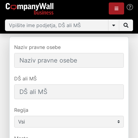
Naziv pravne osebe
DŠ ali MŠ
Regija