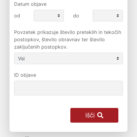
Datum objave
od
do
Povzetek prikazuje število preteklih in tekočih
postopkov, število obravnav ter število
zaključenih postopkov.
ID objave
Išči