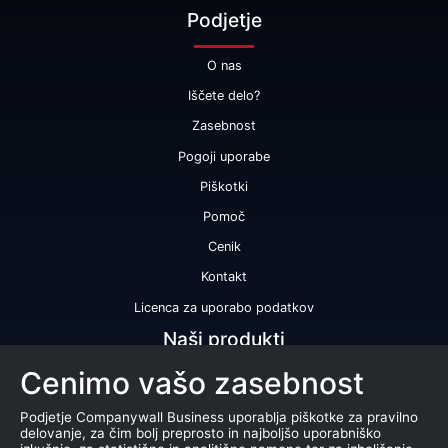
Podjetje
O nas
Iščete delo?
Zasebnost
Pogoji uporabe
Piškotki
Pomoč
Cenik
Kontakt
Licenca za uporabo podatkov
Naši produkti
Cenimo vašo zasebnost
Bonitetna ocena
Bonitetno poročilo
Podjetje Companywall Business uporablja piškotke za pravilno
delovanje, za čim bolj preprosto in najboljšo uporabniško
Certifikat bonitetne odličnosti