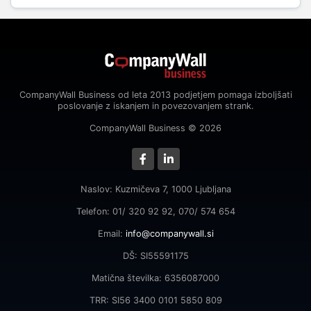
CompanyWall Business od leta 2013 podjetjem pomaga izboljšati
poslovanje z iskanjem in povezovanjem strank.
CompanyWall Business © 2026
Naslov: Kuzmičeva 7, 1000 Ljubljana
Telefon: 01/ 320 92 92, 070/ 574 654
Email:
info@companywall.si
DŠ: SI55591175
Matična številka: 6356087000
TRR: SI56 3400 0101 5850 809