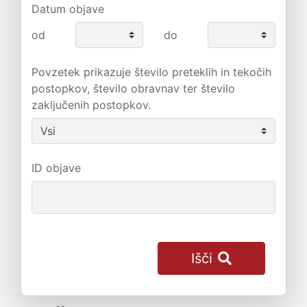
Datum objave
od
do
Povzetek prikazuje število preteklih in tekočih
postopkov, število obravnav ter število
zaključenih postopkov.
ID objave
Išči