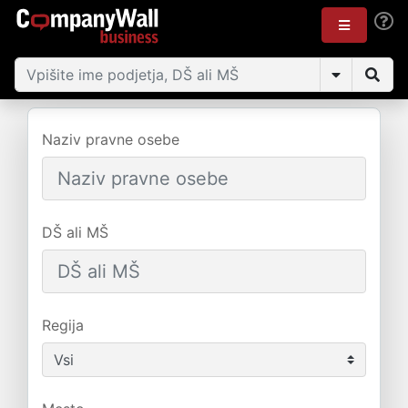
Naziv pravne osebe
DŠ ali MŠ
Regija