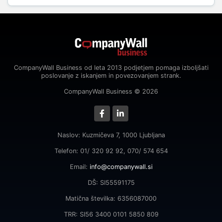
CompanyWall Business od leta 2013 podjetjem pomaga izboljšati
poslovanje z iskanjem in povezovanjem strank.
CompanyWall Business © 2026
Naslov: Kuzmičeva 7, 1000 Ljubljana
Telefon: 01/ 320 92 92, 070/ 574 654
Email:
info@companywall.si
DŠ: SI55591175
Matična številka: 6356087000
TRR: SI56 3400 0101 5850 809