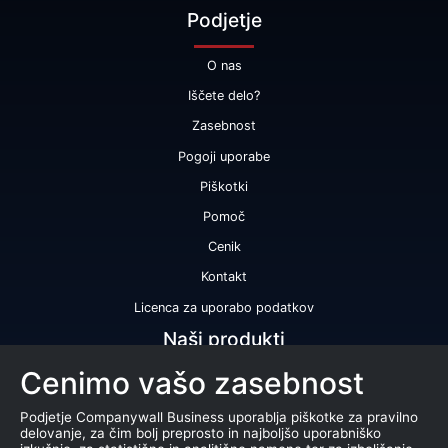
Podjetje
O nas
Iščete delo?
Zasebnost
Pogoji uporabe
Piškotki
Pomoč
Cenik
Kontakt
Licenca za uporabo podatkov
Naši produkti
Cenimo vašo zasebnost
Bonitetna ocena
Bonitetno poročilo
Podjetje Companywall Business uporablja piškotke za pravilno
delovanje, za čim bolj preprosto in najboljšo uporabniško
Certifikat bonitetne odličnosti