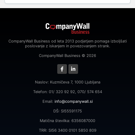
CompanyWall Business od leta 2013 podjetjem pomaga izboljšati
poslovanje z iskanjem in povezovanjem strank.
CompanyWall Business © 2026
Naslov: Kuzmičeva 7, 1000 Ljubljana
Telefon: 01/ 320 92 92, 070/ 574 654
Email:
info@companywall.si
DŠ: SI55591175
Matična številka: 6356087000
TRR: SI56 3400 0101 5850 809