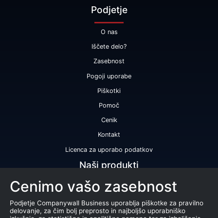
Podjetje
O nas
Iščete delo?
Zasebnost
Pogoji uporabe
Piškotki
Pomoč
Cenik
Kontakt
Licenca za uporabo podatkov
Naši produkti
Cenimo vašo zasebnost
Bonitetna ocena
Bonitetno poročilo
Podjetje Companywall Business uporablja piškotke za pravilno
delovanje, za čim bolj preprosto in najboljšo uporabniško
Certifikat bonitetne odličnosti