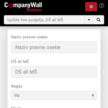
Naziv pravne osebe
DŠ ali MŠ
Regija