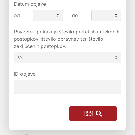
Datum objave
od
do
Povzetek prikazuje število preteklih in tekočih
postopkov, število obravnav ter število
zaključenih postopkov.
ID objave
Išči