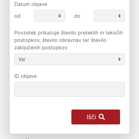
Datum objave
od
do
Povzetek prikazuje število preteklih in tekočih
postopkov, število obravnav ter število
zaključenih postopkov.
ID objave
Išči