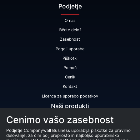
Podjetje
O nas
Iščete delo?
Zasebnost
Pogoji uporabe
Piškotki
Pomoč
Cenik
Kontakt
Licenca za uporabo podatkov
Naši produkti
Cenimo vašo zasebnost
Bonitetna ocena
Bonitetno poročilo
Podjetje Companywall Business uporablja piškotke za pravilno
delovanje, za čim bolj preprosto in najboljšo uporabniško
Certifikat bonitetne odličnosti