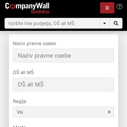
Naziv pravne osebe
DŠ ali MŠ
Regija