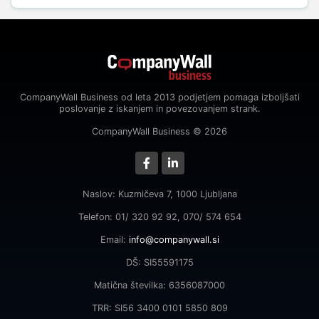
CompanyWall Business od leta 2013 podjetjem pomaga izboljšati
poslovanje z iskanjem in povezovanjem strank.
CompanyWall Business © 2026
Naslov: Kuzmičeva 7, 1000 Ljubljana
Telefon: 01/ 320 92 92, 070/ 574 654
Email:
info@companywall.si
DŠ: SI55591175
Matična številka: 6356087000
TRR: SI56 3400 0101 5850 809