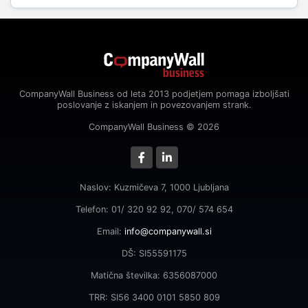
CompanyWall Business od leta 2013 podjetjem pomaga izboljšati
poslovanje z iskanjem in povezovanjem strank.
CompanyWall Business © 2026
Naslov: Kuzmičeva 7, 1000 Ljubljana
Telefon: 01/ 320 92 92, 070/ 574 654
Email:
info@companywall.si
DŠ: SI55591175
Matična številka: 6356087000
TRR: SI56 3400 0101 5850 809