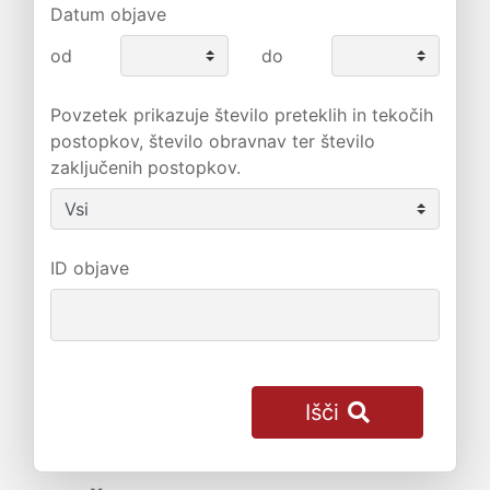
Datum objave
od
do
Povzetek prikazuje število preteklih in tekočih
postopkov, število obravnav ter število
zaključenih postopkov.
ID objave
Išči