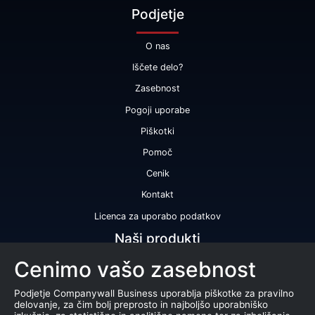
Podjetje
O nas
Iščete delo?
Zasebnost
Pogoji uporabe
Piškotki
Pomoč
Cenik
Kontakt
Licenca za uporabo podatkov
Naši produkti
Cenimo vašo zasebnost
Bonitetna ocena
Bonitetno poročilo
Podjetje Companywall Business uporablja piškotke za pravilno
delovanje, za čim bolj preprosto in najboljšo uporabniško
Certifikat bonitetne odličnosti