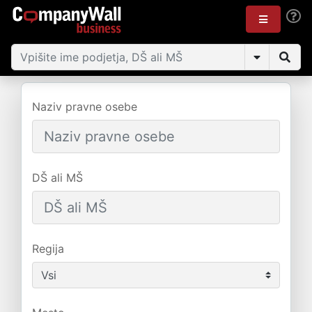
Naziv pravne osebe
DŠ ali MŠ
Regija