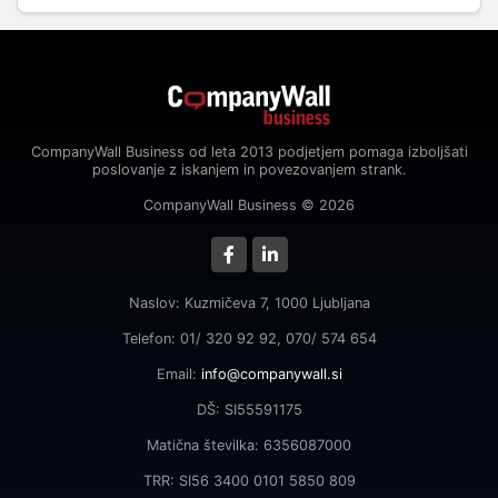
CompanyWall Business od leta 2013 podjetjem pomaga izboljšati
poslovanje z iskanjem in povezovanjem strank.
CompanyWall Business © 2026
Naslov: Kuzmičeva 7, 1000 Ljubljana
Telefon: 01/ 320 92 92, 070/ 574 654
Email:
info@companywall.si
DŠ: SI55591175
Matična številka: 6356087000
TRR: SI56 3400 0101 5850 809