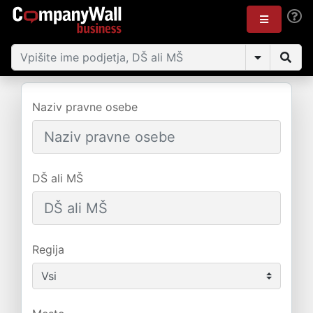
Naziv pravne osebe
DŠ ali MŠ
Regija