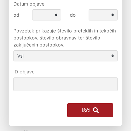
Datum objave
od
do
Povzetek prikazuje število preteklih in tekočih
postopkov, število obravnav ter število
zaključenih postopkov.
ID objave
Išči