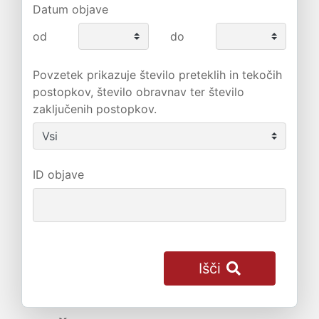
Datum objave
od
do
Povzetek prikazuje število preteklih in tekočih
postopkov, število obravnav ter število
zaključenih postopkov.
ID objave
Išči