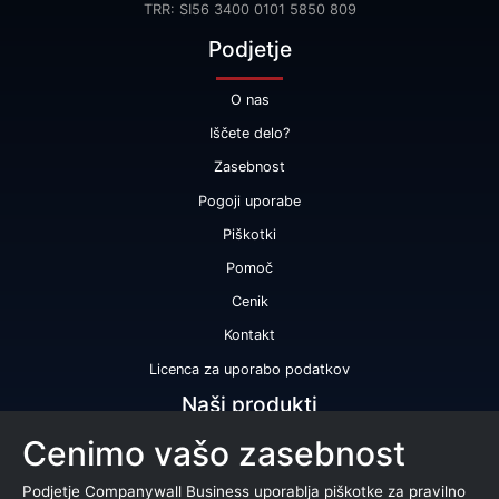
TRR: SI56 3400 0101 5850 809
Podjetje
O nas
Iščete delo?
Zasebnost
Pogoji uporabe
Piškotki
Pomoč
Cenik
Kontakt
Licenca za uporabo podatkov
Naši produkti
Cenimo vašo zasebnost
Bonitetna ocena
Bonitetno poročilo
Podjetje Companywall Business uporablja piškotke za pravilno