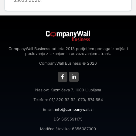
29.05.2026.
CompanyWall Business od leta 2013 podjetjem pomaga izboljšati
poslovanje z iskanjem in povezovanjem strank.
CompanyWall Business © 2026
Naslov: Kuzmičeva 7, 1000 Ljubljana
Telefon: 01/ 320 92 92, 070/ 574 654
Email:
info@companywall.si
DŠ: SI55591175
Matična številka: 6356087000