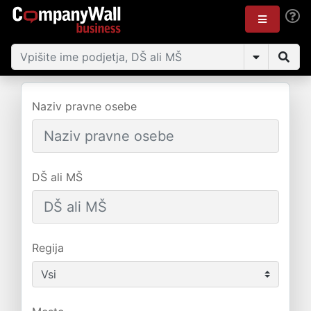
Naziv pravne osebe
DŠ ali MŠ
Regija