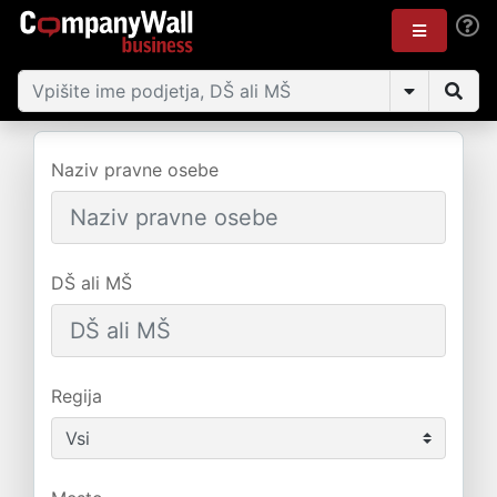
Naziv pravne osebe
DŠ ali MŠ
Regija