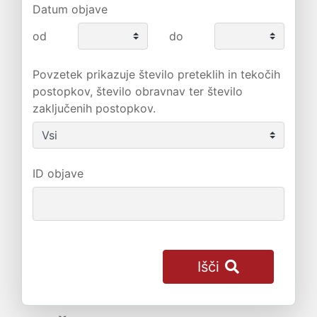
Datum objave
od
do
Povzetek prikazuje število preteklih in tekočih
postopkov, število obravnav ter število
zaključenih postopkov.
ID objave
Išči