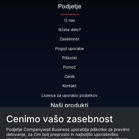
Podjetje
O nas
Iščete delo?
Zasebnost
Pogoji uporabe
Piškotki
Pomoč
Cenik
Kontakt
Licenca za uporabo podatkov
Naši produkti
Cenimo vašo zasebnost
Bonitetna ocena
Bonitetno poročilo
Podjetje Companywall Business uporablja piškotke za pravilno
delovanje, za čim bolj preprosto in najboljšo uporabniško
Certifikat bonitetne odličnosti