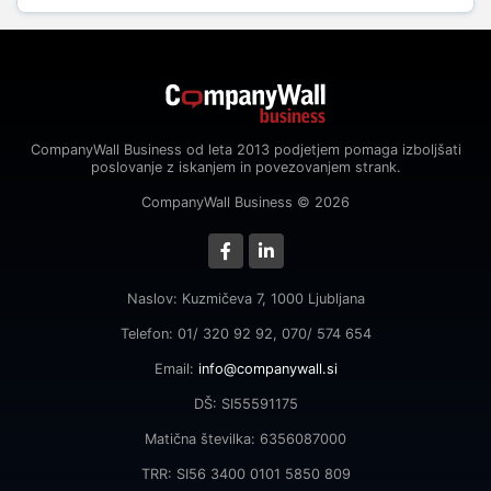
CompanyWall Business od leta 2013 podjetjem pomaga izboljšati
poslovanje z iskanjem in povezovanjem strank.
CompanyWall Business © 2026
Naslov: Kuzmičeva 7, 1000 Ljubljana
Telefon: 01/ 320 92 92, 070/ 574 654
Email:
info@companywall.si
DŠ: SI55591175
Matična številka: 6356087000
TRR: SI56 3400 0101 5850 809