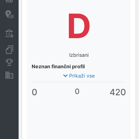
D
Davčne oaze in sumljive
transakcije
Transakcije iz državnega
proračuna
Dokumenti in objave
Izbrisani
Konkurenčna podjetja
Neznan finančni profil
Nepremičnine in sredstva
Prikaži vse
0
0
420