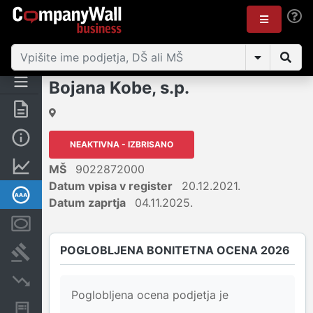
Bojana Kobe, s.p.
Povzetek
Osnovni podatki
NEAKTIVNA - IZBRISANO
Finančni podatki
MŠ
9022872000
Datum vpisa v register
20.12.2021.
Poglobljena bonitetna ocena
Datum zaprtja
04.11.2025.
Zastavne pravice
POGLOBLJENA BONITETNA OCENA 2026
Sodni postopki
Insolvenčni postopki
Poglobljena ocena podjetja je
Javna naročila