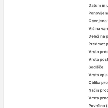
Datum in 
Ponovljen
Ocenjena 
Višina var
Delež na 
Predmet p
Vrsta pre
Vrsta pos
Sodišče
Vrsta vpis
Oblika pro
Način pro
Vrsta pro
Površina 