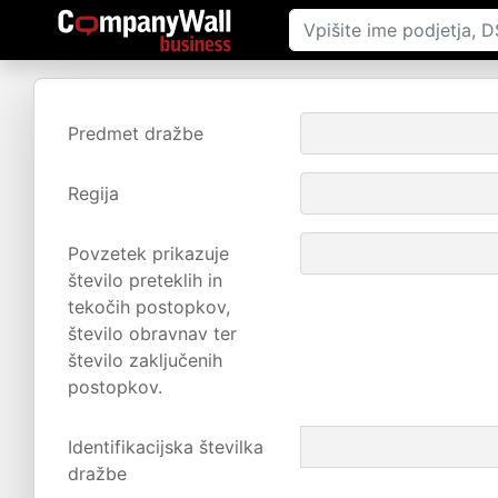
Predmet dražbe
Regija
Povzetek prikazuje
število preteklih in
tekočih postopkov,
število obravnav ter
število zaključenih
postopkov.
Identifikacijska številka
dražbe