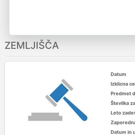
ZEMLJIŠČA
Datum
Izklicna c
Predmet 
Številka z
Leto zade
Zaporedna
Datum in 