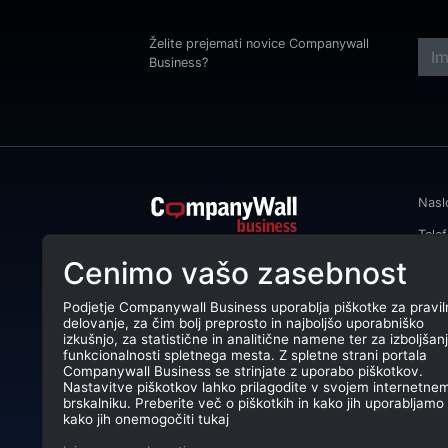
Želite prejemati novice Companywall
Business?
Nasl
Tele
CompanyWall Business od leta 2013
Cenimo vašo zasebnost
Emai
podjetjem pomaga izboljšati
poslovanje z iskanjem in povezovanjem
DŠ: 
strank.
Podjetje Companywall Business uporablja piškotke za pravil
delovanje, za čim bolj preprosto in najboljšo uporabniško
Mati
CompanyWall Business © 2026
izkušnjo, za statistične in analitične namene ter za izboljšan
funkcionalnosti spletnega mesta. Z spletne strani portala
TRR:
Companywall Business se strinjate z uporabo piškotkov.
Nastavitve piškotkov lahko prilagodite v svojem internetne
brskalniku. Preberite več o piškotkih in kako jih uporabljamo 
kako jih onemogočiti tukaj