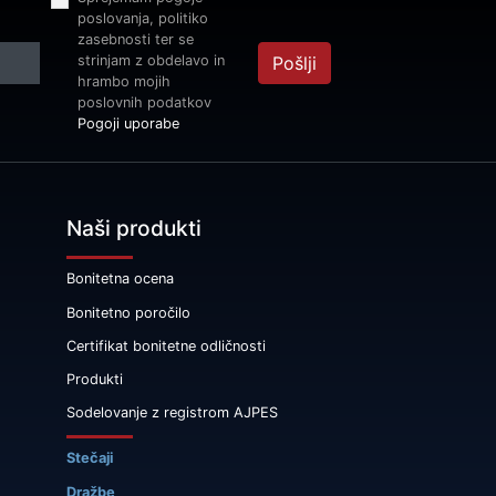
poslovanja, politiko
zasebnosti ter se
strinjam z obdelavo in
Pošlji
hrambo mojih
poslovnih podatkov
Pogoji uporabe
Naši produkti
Bonitetna ocena
Bonitetno poročilo
Certifikat bonitetne odličnosti
Produkti
Sodelovanje z registrom AJPES
Stečaji
Dražbe