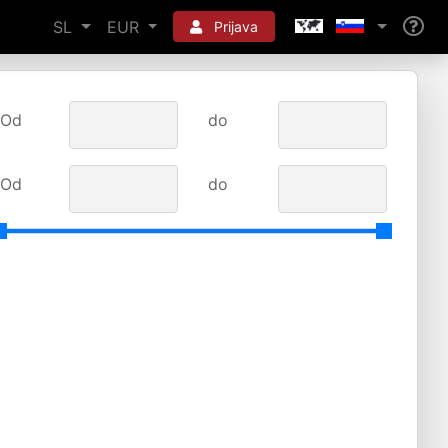
SL
EUR
Prijava
Od
do
Od
do