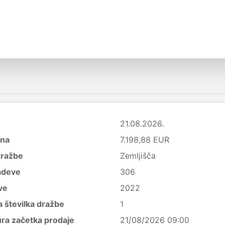
21.08.2026.
ena
7.198,88 EUR
dražbe
Zemljišča
adeve
306
ve
2022
 številka dražbe
1
ura začetka prodaje
21/08/2026 09:00