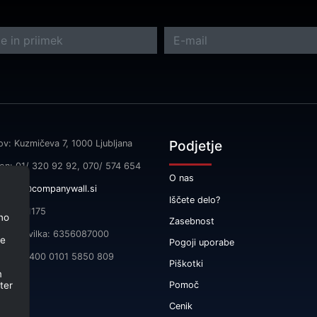
Podjetje
ov: Kuzmičeva 7, 1000 Ljubljana
fon: 01/ 320 92 92, 070/ 574 654
O nas
l:
info@companywall.si
Iščete delo?
SI55591175
no
Zasebnost
čna številka: 6356087000
je
Pogoji uporabe
 SI56 3400 0101 5850 809
Piškotki
m
ter
Pomoč
Cenik