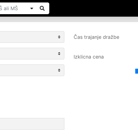
Čas trajanje dražbe
Izklicna cena