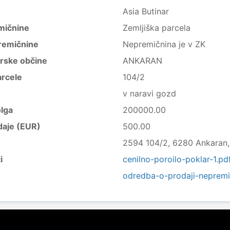
Asia Butinar
mičnine
Zemljiška parcela
remičnine
Nepremičnina je v ZK
trske občine
ANKARAN
arcele
104/2
v naravi gozd
lga
200000.00
daje (EUR)
500.00
2594 104/2, 6280 Ankaran, 
i
cenilno-poroilo-poklar-1.pd
odredba-o-prodaji-nepremi