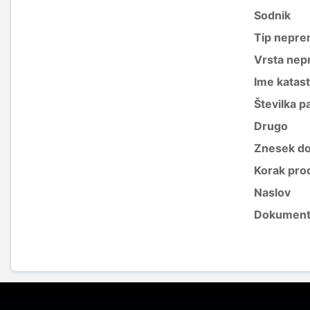
Sodnik
Tip nepre
Vrsta nep
Ime katas
Številka p
Drugo
Znesek do
Korak pro
Naslov
Dokument